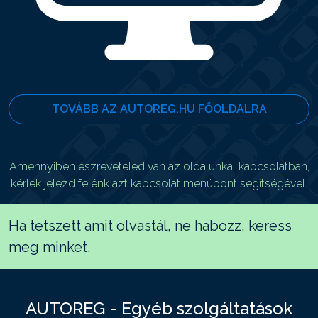
TOVÁBB AZ AUTOREG.HU FŐOLDALRA
Amennyiben észrevételed van az oldalunkal kapcsolatban,
kérlek jelezd felénk azt kapcsolat menüpont segítségével.
Ha tetszett amit olvastál, ne habozz, keress
meg minket.
AUTOREG - Egyéb szolgáltatások