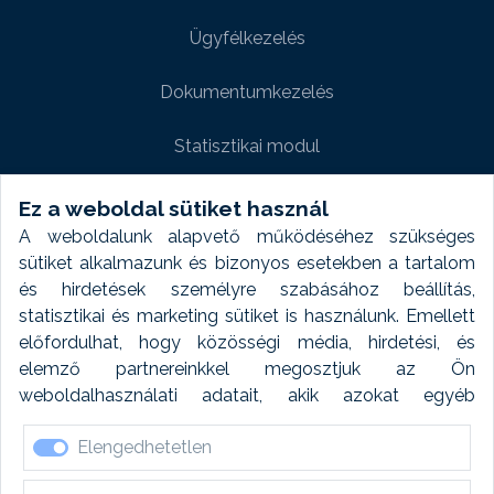
Ügyfélkezelés
Dokumentumkezelés
Statisztikai modul
Weboldal modul
Ez a weboldal sütiket használ
A weboldalunk alapvető működéséhez szükséges
Fényképtár extra modul
sütiket alkalmazunk és bizonyos esetekben a tartalom
és hirdetések személyre szabásához beállítás,
Autómosó modul
statisztikai és marketing sütiket is használunk. Emellett
előfordulhat, hogy közösségi média, hirdetési, és
Feladatütemezés
elemző partnereinkkel megosztjuk az Ön
weboldalhasználati adatait, akik azokat egyéb
Készletfinanszírozás
forrásokból gyűjtött adatokkal kombinálhatják. A sütik
Elengedhetetlen
elfogadásával kapcsolatosan naplózást végzünk és
ezen adatokat 6 hónap után automatikusan töröljük. A