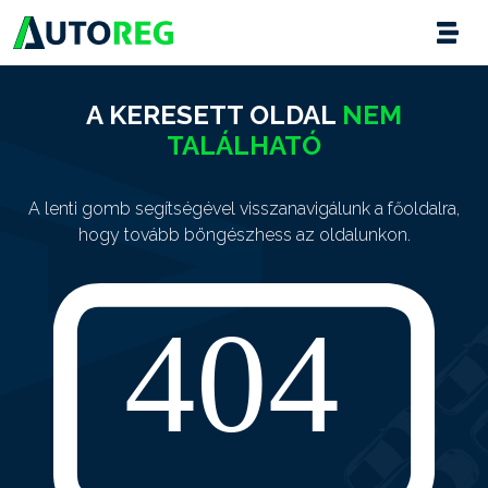
A KERESETT OLDAL
NEM
TALÁLHATÓ
A lenti gomb segítségével visszanavigálunk a főoldalra,
hogy tovább böngészhess az oldalunkon.