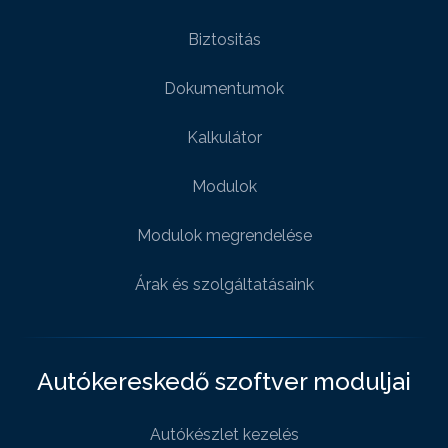
Biztositás
Dokumentumok
Kalkulátor
Modulok
Modulok megrendelése
Árak és szolgáltatásaink
Autókereskedő szoftver moduljai
Autókészlet kezelés