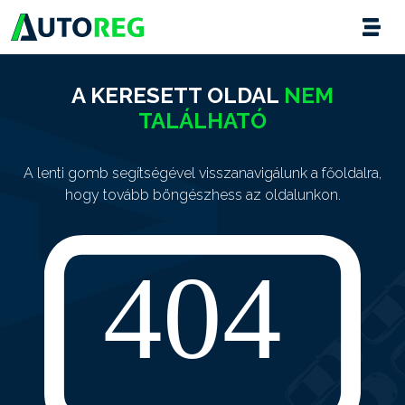
A KERESETT OLDAL
NEM
TALÁLHATÓ
A lenti gomb segítségével visszanavigálunk a főoldalra,
hogy tovább böngészhess az oldalunkon.