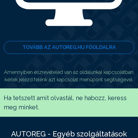
TOVÁBB AZ AUTOREG.HU FŐOLDALRA
Amennyiben észrevételed van az oldalunkal kapcsolatban,
kérlek jelezd felénk azt kapcsolat menüpont segítségével.
Ha tetszett amit olvastál, ne habozz, keress
meg minket.
AUTOREG - Egyéb szolgáltatások