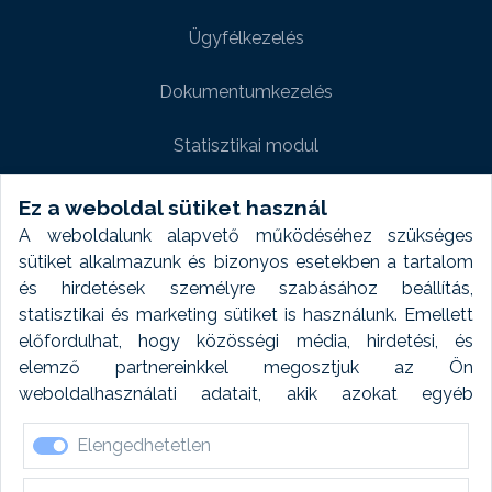
Ügyfélkezelés
Dokumentumkezelés
Statisztikai modul
Weboldal modul
Ez a weboldal sütiket használ
A weboldalunk alapvető működéséhez szükséges
Fényképtár extra modul
sütiket alkalmazunk és bizonyos esetekben a tartalom
és hirdetések személyre szabásához beállítás,
Autómosó modul
statisztikai és marketing sütiket is használunk. Emellett
előfordulhat, hogy közösségi média, hirdetési, és
Feladatütemezés
elemző partnereinkkel megosztjuk az Ön
weboldalhasználati adatait, akik azokat egyéb
Készletfinanszírozás
forrásokból gyűjtött adatokkal kombinálhatják. A sütik
Elengedhetetlen
elfogadásával kapcsolatosan naplózást végzünk és
ezen adatokat 6 hónap után automatikusan töröljük. A