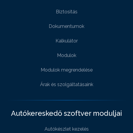
Biztositás
Dokumentumok
Kalkulátor
Modulok
Modulok megrendelése
Árak és szolgáltatásaink
Autókereskedő szoftver moduljai
Autókészlet kezelés