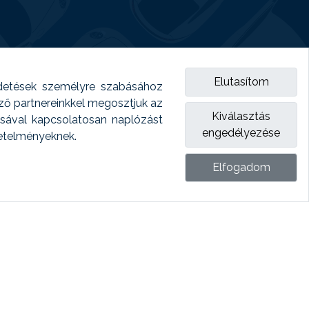
Elutasítom
detések személyre szabásához
emző partnereinkkel megosztjuk az
Kiválasztás
ásával kapcsolatosan naplózást
engedélyezése
vetelményeknek.
Elfogadom
ket.