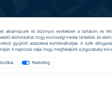
t alkalmazunk és bizonyos esetekben a tartalom és hir
 Emellett előfordulhat, hogy közösségi média, hirdetési, és el
sokból gyűjtött adatokkal kombinálhatják. A sütik elfogad
ljük. A naplózás célja, hogy megfeleljünk a jogszabályi kö
isztikai
Marketing
tetszett amit olvastál, ne habozz, keress meg min
AUTOREG - Egyéb szolgáltatások