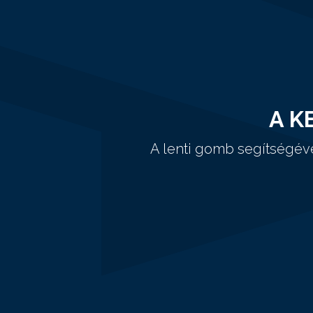
A K
A lenti gomb segítségév