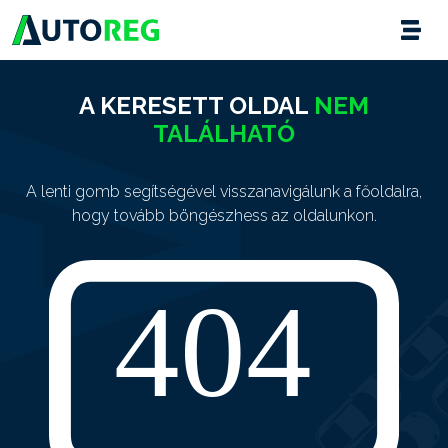
A KERESETT OLDAL
NEM
TALÁLHATÓ
A lenti gomb segítségével visszanavigálunk a főoldalra,
hogy tovább böngészhess az oldalunkon.