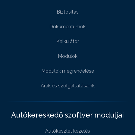
Biztositás
Dokumentumok
Kalkulátor
Modulok
Modulok megrendelése
Árak és szolgáltatásaink
Autókereskedő szoftver moduljai
Autókészlet kezelés