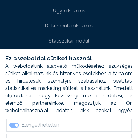
Ügyfélkezelés
Dokumentumkezelés
Statisztikai modul
Weboldal modul
Ez a weboldal sütiket használ
A weboldalunk alapvető működéséhez szükséges
Fényképtár extra modul
sütiket alkalmazunk és bizonyos esetekben a tartalom
és hirdetések személyre szabásához beállítás,
Autómosó modul
statisztikai és marketing sütiket is használunk. Emellett
előfordulhat, hogy közösségi média, hirdetési, és
Feladatütemezés
elemző partnereinkkel megosztjuk az Ön
weboldalhasználati adatait, akik azokat egyéb
Készletfinanszírozás
forrásokból gyűjtött adatokkal kombinálhatják. A sütik
Elengedhetetlen
elfogadásával kapcsolatosan naplózást végzünk és
ezen adatokat 6 hónap után automatikusan töröljük. A