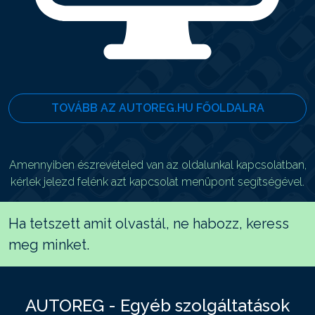
TOVÁBB AZ AUTOREG.HU FŐOLDALRA
Amennyiben észrevételed van az oldalunkal kapcsolatban,
kérlek jelezd felénk azt kapcsolat menüpont segítségével.
Ha tetszett amit olvastál, ne habozz, keress
meg minket.
AUTOREG - Egyéb szolgáltatások