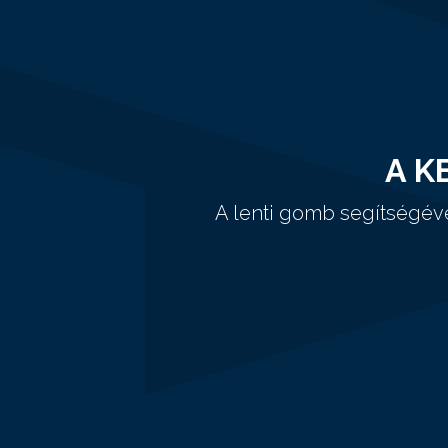
A K
A lenti gomb segítségév