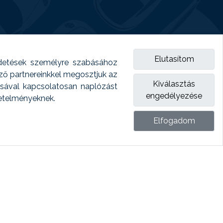
Elutasítom
detések személyre szabásához
emző partnereinkkel megosztjuk az
Kiválasztás
ásával kapcsolatosan naplózást
engedélyezése
vetelményeknek.
Elfogadom
ket.