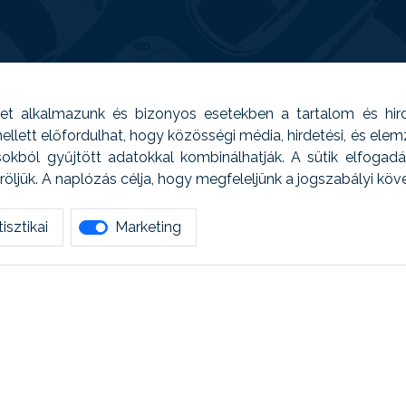
t alkalmazunk és bizonyos esetekben a tartalom és hir
 Emellett előfordulhat, hogy közösségi média, hirdetési, és el
sokból gyűjtött adatokkal kombinálhatják. A sütik elfogad
ljük. A naplózás célja, hogy megfeleljünk a jogszabályi kö
isztikai
Marketing
tetszett amit olvastál, ne habozz, keress meg min
AUTOREG - Egyéb szolgáltatások