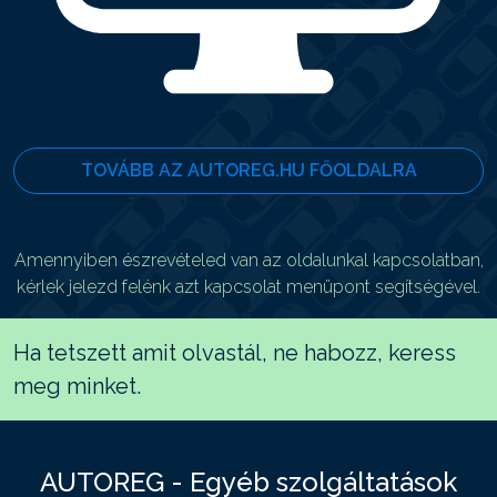
TOVÁBB AZ AUTOREG.HU FŐOLDALRA
Amennyiben észrevételed van az oldalunkal kapcsolatban,
kérlek jelezd felénk azt kapcsolat menüpont segítségével.
Ha tetszett amit olvastál, ne habozz, keress
meg minket.
AUTOREG - Egyéb szolgáltatások