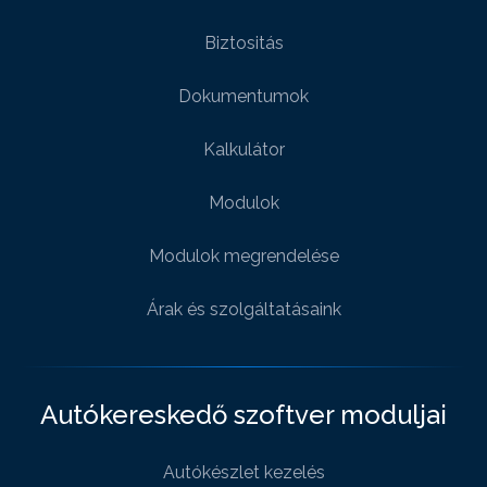
Biztositás
Dokumentumok
Kalkulátor
Modulok
Modulok megrendelése
Árak és szolgáltatásaink
Autókereskedő szoftver moduljai
Autókészlet kezelés