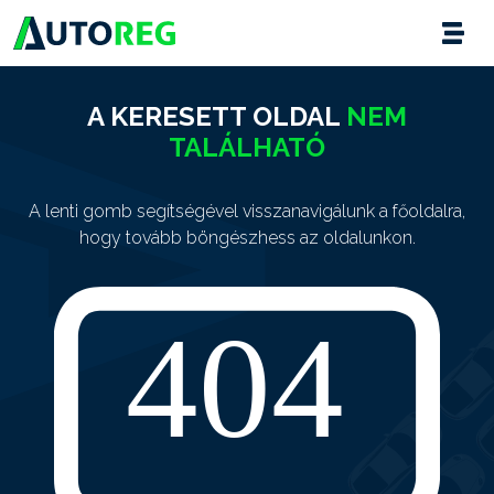
A KERESETT OLDAL
NEM
TALÁLHATÓ
A lenti gomb segítségével visszanavigálunk a főoldalra,
hogy tovább böngészhess az oldalunkon.