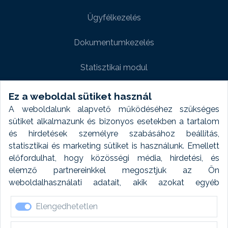
Ügyfélkezelés
Dokumentumkezelés
Statisztikai modul
Weboldal modul
Ez a weboldal sütiket használ
A weboldalunk alapvető működéséhez szükséges
Fényképtár extra modul
sütiket alkalmazunk és bizonyos esetekben a tartalom
és hirdetések személyre szabásához beállítás,
Autómosó modul
statisztikai és marketing sütiket is használunk. Emellett
előfordulhat, hogy közösségi média, hirdetési, és
Feladatütemezés
elemző partnereinkkel megosztjuk az Ön
weboldalhasználati adatait, akik azokat egyéb
Készletfinanszírozás
forrásokból gyűjtött adatokkal kombinálhatják. A sütik
Elengedhetetlen
elfogadásával kapcsolatosan naplózást végzünk és
ezen adatokat 6 hónap után automatikusan töröljük. A