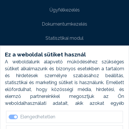
Ügyfélkezelés
Dokumentumkezelés
Statisztikai modul
Weboldal modul
Ez a weboldal sütiket használ
A weboldalunk alapvető működéséhez szükséges
Fényképtár extra modul
sütiket alkalmazunk és bizonyos esetekben a tartalom
és hirdetések személyre szabásához beállítás,
Autómosó modul
statisztikai és marketing sütiket is használunk. Emellett
előfordulhat, hogy közösségi média, hirdetési, és
Feladatütemezés
elemző partnereinkkel megosztjuk az Ön
weboldalhasználati adatait, akik azokat egyéb
Készletfinanszírozás
forrásokból gyűjtött adatokkal kombinálhatják. A sütik
Elengedhetetlen
elfogadásával kapcsolatosan naplózást végzünk és
ezen adatokat 6 hónap után automatikusan töröljük. A