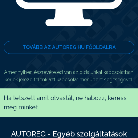
TOVÁBB AZ AUTOREG.HU FŐOLDALRA
Amennyiben észrevételed van az oldalunkal kapcsolatban,
kérlek jelezd felénk azt kapcsolat menüpont segítségével.
Ha tetszett amit olvastál, ne habozz, keress
meg minket.
AUTOREG - Egyéb szolgáltatások