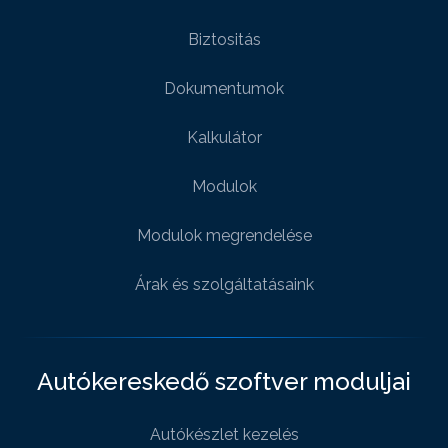
Biztositás
Dokumentumok
Kalkulátor
Modulok
Modulok megrendelése
Árak és szolgáltatásaink
Autókereskedő szoftver moduljai
Autókészlet kezelés