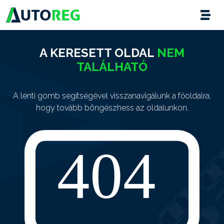
A KERESETT OLDAL
NEM
TALÁLHATÓ
A lenti gomb segítségével visszanavigálunk a főoldalra,
hogy tovább böngészhess az oldalunkon.