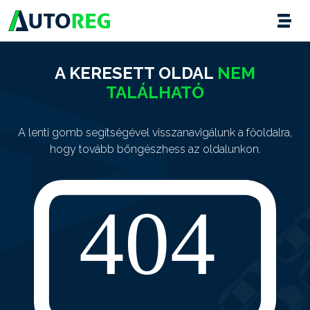
A KERESETT OLDAL
NEM
TALÁLHATÓ
A lenti gomb segítségével visszanavigálunk a főoldalra,
hogy tovább böngészhess az oldalunkon.