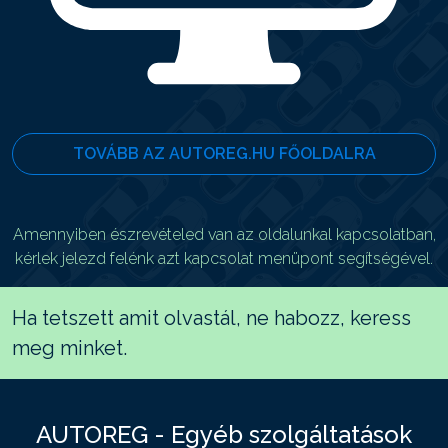
TOVÁBB AZ AUTOREG.HU FŐOLDALRA
Amennyiben észrevételed van az oldalunkal kapcsolatban,
kérlek jelezd felénk azt kapcsolat menüpont segítségével.
Ha tetszett amit olvastál, ne habozz, keress
meg minket.
AUTOREG - Egyéb szolgáltatások