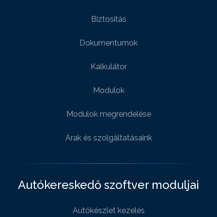
Biztositás
Dokumentumok
Kalkulátor
Modulok
Modulok megrendelése
Árak és szolgáltatásaink
Autókereskedő szoftver moduljai
Autókészlet kezelés