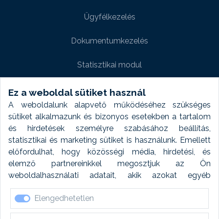
Ügyfélkezelés
Dokumentumkezelés
Statisztikai modul
Weboldal modul
Ez a weboldal sütiket használ
A weboldalunk alapvető működéséhez szükséges
Fényképtár extra modul
sütiket alkalmazunk és bizonyos esetekben a tartalom
és hirdetések személyre szabásához beállítás,
Autómosó modul
statisztikai és marketing sütiket is használunk. Emellett
előfordulhat, hogy közösségi média, hirdetési, és
Feladatütemezés
elemző partnereinkkel megosztjuk az Ön
weboldalhasználati adatait, akik azokat egyéb
Készletfinanszírozás
forrásokból gyűjtött adatokkal kombinálhatják. A sütik
Elengedhetetlen
elfogadásával kapcsolatosan naplózást végzünk és
ezen adatokat 6 hónap után automatikusan töröljük. A