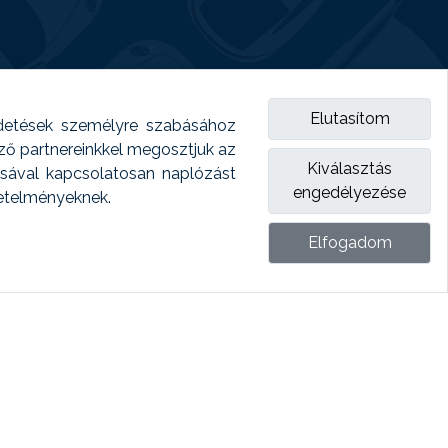
Elutasítom
detések személyre szabásához
emző partnereinkkel megosztjuk az
Kiválasztás
ásával kapcsolatosan naplózást
engedélyezése
vetelményeknek.
Elfogadom
ket.