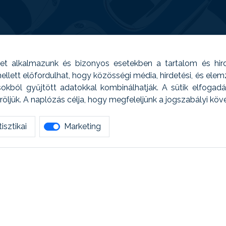
t alkalmazunk és bizonyos esetekben a tartalom és hir
 Emellett előfordulhat, hogy közösségi média, hirdetési, és el
sokból gyűjtött adatokkal kombinálhatják. A sütik elfogad
ljük. A naplózás célja, hogy megfeleljünk a jogszabályi kö
isztikai
Marketing
tetszett amit olvastál, ne habozz, keress meg min
AUTOREG - Egyéb szolgáltatások