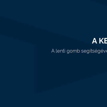
A K
A lenti gomb segítségév