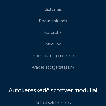
Biztositás
Dokumentumok
Kalkulátor
Modulok
Modulok megrendelése
Árak és szolgáltatásaink
Autókereskedő szoftver moduljai
Autókészlet kezelés