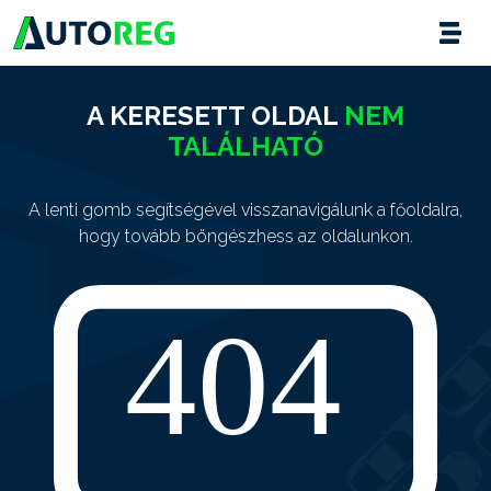
A KERESETT OLDAL
NEM
TALÁLHATÓ
A lenti gomb segítségével visszanavigálunk a főoldalra,
hogy tovább böngészhess az oldalunkon.