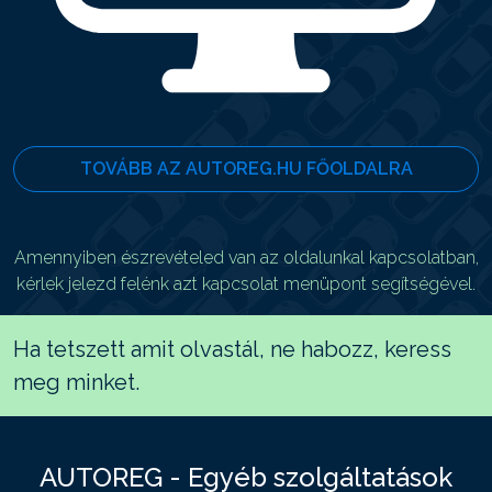
TOVÁBB AZ AUTOREG.HU FŐOLDALRA
Amennyiben észrevételed van az oldalunkal kapcsolatban,
kérlek jelezd felénk azt kapcsolat menüpont segítségével.
Ha tetszett amit olvastál, ne habozz, keress
meg minket.
AUTOREG - Egyéb szolgáltatások