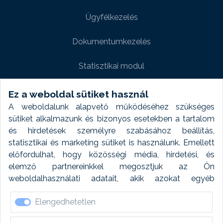
Ügyfélkezelés
Dokumentumkezelés
Statisztikai modul
Weboldal modul
Ez a weboldal sütiket használ
A weboldalunk alapvető működéséhez szükséges
Fényképtár extra modul
sütiket alkalmazunk és bizonyos esetekben a tartalom
és hirdetések személyre szabásához beállítás,
Autómosó modul
statisztikai és marketing sütiket is használunk. Emellett
előfordulhat, hogy közösségi média, hirdetési, és
Feladatütemezés
elemző partnereinkkel megosztjuk az Ön
weboldalhasználati adatait, akik azokat egyéb
Készletfinanszírozás
forrásokból gyűjtött adatokkal kombinálhatják. A sütik
Elengedhetetlen
elfogadásával kapcsolatosan naplózást végzünk és
ezen adatokat 6 hónap után automatikusan töröljük. A