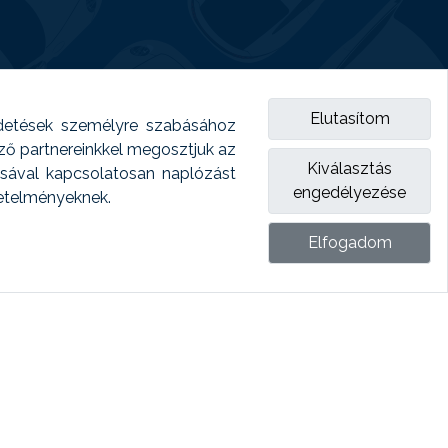
Elutasítom
detések személyre szabásához
emző partnereinkkel megosztjuk az
Kiválasztás
ásával kapcsolatosan naplózást
engedélyezése
vetelményeknek.
Elfogadom
ket.