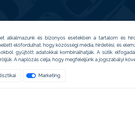
t alkalmazunk és bizonyos esetekben a tartalom és hir
 Emellett előfordulhat, hogy közösségi média, hirdetési, és el
sokból gyűjtött adatokkal kombinálhatják. A sütik elfogad
ljük. A naplózás célja, hogy megfeleljünk a jogszabályi kö
isztikai
Marketing
tetszett amit olvastál, ne habozz, keress meg min
AUTOREG - Egyéb szolgáltatások