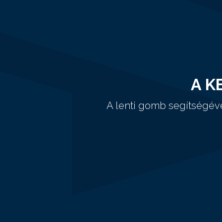
A K
A lenti gomb segítségév