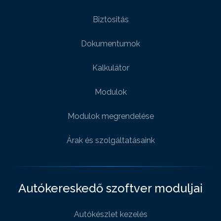
Biztositás
Dokumentumok
Kalkulátor
Modulok
Modulok megrendelése
Árak és szolgáltatásaink
Autókereskedő szoftver moduljai
Autókészlet kezelés