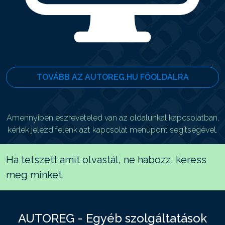
TOVÁBB AZ AUTOREG.HU FŐOLDALRA
Amennyiben észrevételed van az oldalunkal kapcsolatban,
kérlek jelezd felénk azt kapcsolat menüpont segítségével.
Ha tetszett amit olvastál, ne habozz, keress
meg minket.
AUTOREG - Egyéb szolgáltatások