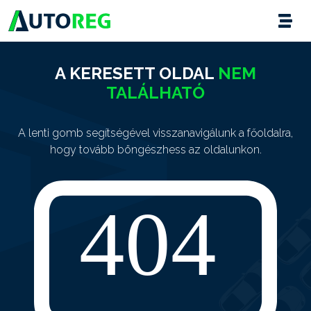
A KERESETT OLDAL
NEM
TALÁLHATÓ
A lenti gomb segítségével visszanavigálunk a főoldalra,
hogy tovább böngészhess az oldalunkon.