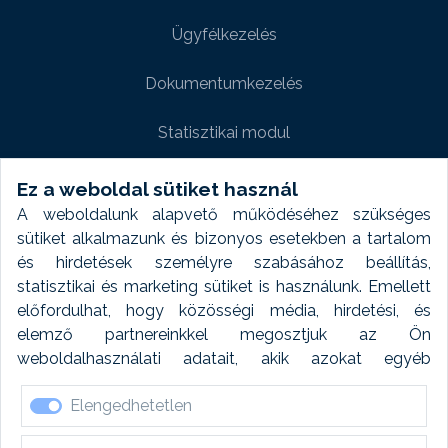
Ügyfélkezelés
Dokumentumkezelés
Statisztikai modul
Weboldal modul
Ez a weboldal sütiket használ
A weboldalunk alapvető működéséhez szükséges
Fényképtár extra modul
sütiket alkalmazunk és bizonyos esetekben a tartalom
és hirdetések személyre szabásához beállítás,
Autómosó modul
statisztikai és marketing sütiket is használunk. Emellett
előfordulhat, hogy közösségi média, hirdetési, és
Feladatütemezés
elemző partnereinkkel megosztjuk az Ön
weboldalhasználati adatait, akik azokat egyéb
Készletfinanszírozás
forrásokból gyűjtött adatokkal kombinálhatják. A sütik
Elengedhetetlen
elfogadásával kapcsolatosan naplózást végzünk és
ezen adatokat 6 hónap után automatikusan töröljük. A