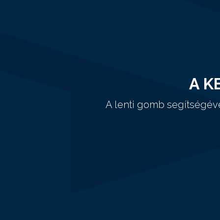
A K
A lenti gomb segítségév