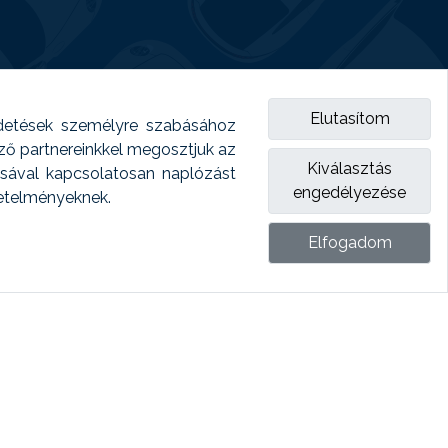
Elutasítom
detések személyre szabásához
emző partnereinkkel megosztjuk az
Kiválasztás
ásával kapcsolatosan naplózást
engedélyezése
vetelményeknek.
Elfogadom
ket.