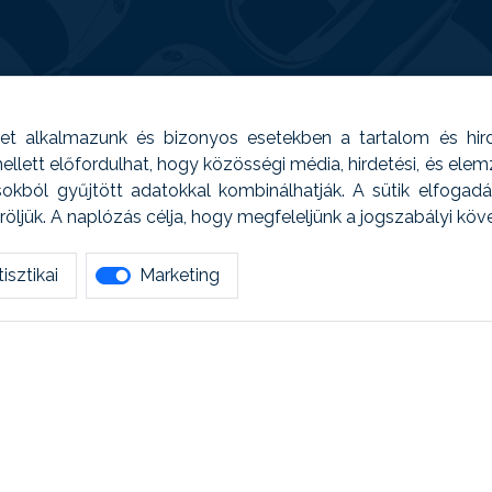
t alkalmazunk és bizonyos esetekben a tartalom és hir
 Emellett előfordulhat, hogy közösségi média, hirdetési, és el
sokból gyűjtött adatokkal kombinálhatják. A sütik elfogad
ljük. A naplózás célja, hogy megfeleljünk a jogszabályi kö
isztikai
Marketing
tetszett amit olvastál, ne habozz, keress meg min
AUTOREG - Egyéb szolgáltatások