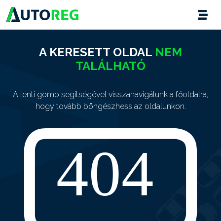
A KERESETT OLDAL
NEM
TALÁLHATÓ
A lenti gomb segítségével visszanavigálunk a főoldalra,
hogy tovább böngészhess az oldalunkon.