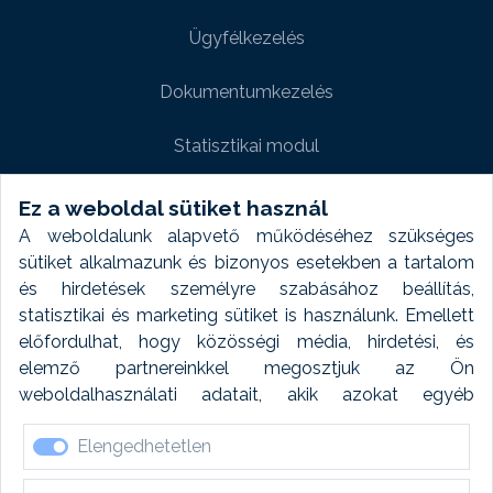
Ügyfélkezelés
Dokumentumkezelés
Statisztikai modul
Weboldal modul
Ez a weboldal sütiket használ
A weboldalunk alapvető működéséhez szükséges
Fényképtár extra modul
sütiket alkalmazunk és bizonyos esetekben a tartalom
és hirdetések személyre szabásához beállítás,
Autómosó modul
statisztikai és marketing sütiket is használunk. Emellett
előfordulhat, hogy közösségi média, hirdetési, és
Feladatütemezés
elemző partnereinkkel megosztjuk az Ön
weboldalhasználati adatait, akik azokat egyéb
Készletfinanszírozás
forrásokból gyűjtött adatokkal kombinálhatják. A sütik
Elengedhetetlen
elfogadásával kapcsolatosan naplózást végzünk és
ezen adatokat 6 hónap után automatikusan töröljük. A