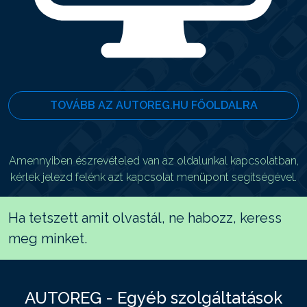
TOVÁBB AZ AUTOREG.HU FŐOLDALRA
Amennyiben észrevételed van az oldalunkal kapcsolatban,
kérlek jelezd felénk azt kapcsolat menüpont segítségével.
Ha tetszett amit olvastál, ne habozz, keress
meg minket.
AUTOREG - Egyéb szolgáltatások