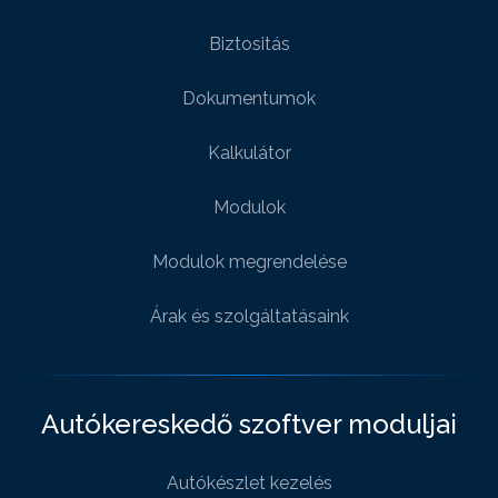
Biztositás
Dokumentumok
Kalkulátor
Modulok
Modulok megrendelése
Árak és szolgáltatásaink
Autókereskedő szoftver moduljai
Autókészlet kezelés