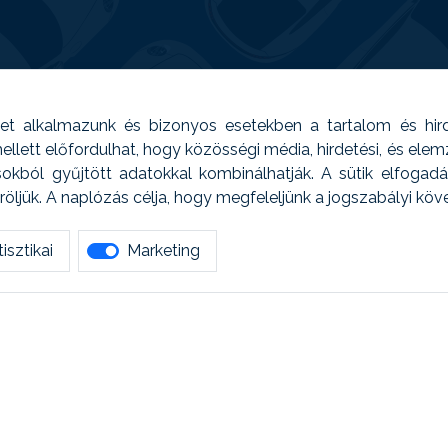
t alkalmazunk és bizonyos esetekben a tartalom és hir
 Emellett előfordulhat, hogy közösségi média, hirdetési, és el
sokból gyűjtött adatokkal kombinálhatják. A sütik elfogad
ljük. A naplózás célja, hogy megfeleljünk a jogszabályi kö
isztikai
Marketing
tetszett amit olvastál, ne habozz, keress meg min
AUTOREG - Egyéb szolgáltatások