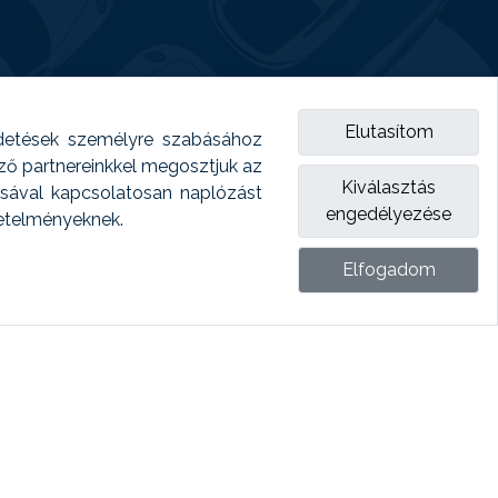
Elutasítom
detések személyre szabásához
emző partnereinkkel megosztjuk az
Kiválasztás
ásával kapcsolatosan naplózást
engedélyezése
vetelményeknek.
Elfogadom
ket.