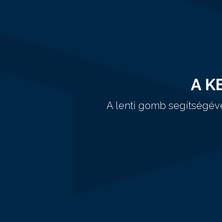
A K
A lenti gomb segítségév