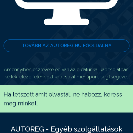
TOVÁBB AZ AUTOREG.HU FŐOLDALRA
Amennyiben észrevételed van az oldalunkal kapcsolatban,
kérlek jelezd felénk azt kapcsolat menüpont segítségével.
Ha tetszett amit olvastál, ne habozz, keress
meg minket.
AUTOREG - Egyéb szolgáltatások