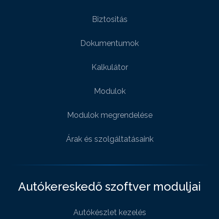
Biztositás
Dokumentumok
Kalkulátor
Modulok
Modulok megrendelése
Árak és szolgáltatásaink
Autókereskedő szoftver moduljai
Autókészlet kezelés