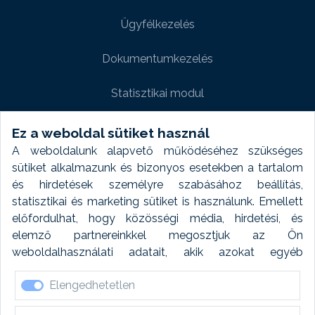
Ügyfélkezelés
Dokumentumkezelés
Statisztikai modul
Weboldal modul
Ez a weboldal sütiket használ
A weboldalunk alapvető működéséhez szükséges
Fényképtár extra modul
sütiket alkalmazunk és bizonyos esetekben a tartalom
és hirdetések személyre szabásához beállítás,
Autómosó modul
statisztikai és marketing sütiket is használunk. Emellett
előfordulhat, hogy közösségi média, hirdetési, és
Feladatütemezés
elemző partnereinkkel megosztjuk az Ön
weboldalhasználati adatait, akik azokat egyéb
Készletfinanszírozás
forrásokból gyűjtött adatokkal kombinálhatják. A sütik
Elengedhetetlen
elfogadásával kapcsolatosan naplózást végzünk és
ezen adatokat 6 hónap után automatikusan töröljük. A