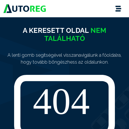
A KERESETT OLDAL
NEM
TALÁLHATÓ
A lenti gomb segítségével visszanavigálunk a főoldalra,
hogy tovább böngészhess az oldalunkon.