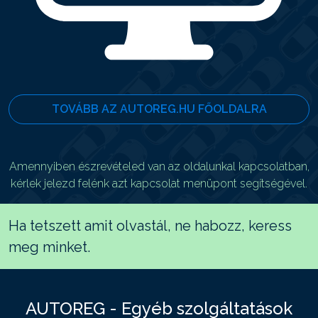
TOVÁBB AZ AUTOREG.HU FŐOLDALRA
Amennyiben észrevételed van az oldalunkal kapcsolatban,
kérlek jelezd felénk azt kapcsolat menüpont segítségével.
Ha tetszett amit olvastál, ne habozz, keress
meg minket.
AUTOREG - Egyéb szolgáltatások