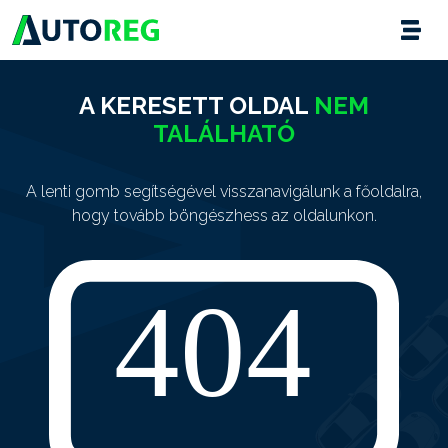
A KERESETT OLDAL
NEM
TALÁLHATÓ
A lenti gomb segítségével visszanavigálunk a főoldalra,
hogy tovább böngészhess az oldalunkon.