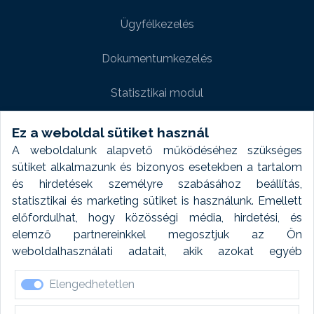
Ügyfélkezelés
Dokumentumkezelés
Statisztikai modul
Weboldal modul
Ez a weboldal sütiket használ
A weboldalunk alapvető működéséhez szükséges
Fényképtár extra modul
sütiket alkalmazunk és bizonyos esetekben a tartalom
és hirdetések személyre szabásához beállítás,
Autómosó modul
statisztikai és marketing sütiket is használunk. Emellett
előfordulhat, hogy közösségi média, hirdetési, és
Feladatütemezés
elemző partnereinkkel megosztjuk az Ön
weboldalhasználati adatait, akik azokat egyéb
Készletfinanszírozás
forrásokból gyűjtött adatokkal kombinálhatják. A sütik
Elengedhetetlen
elfogadásával kapcsolatosan naplózást végzünk és
ezen adatokat 6 hónap után automatikusan töröljük. A