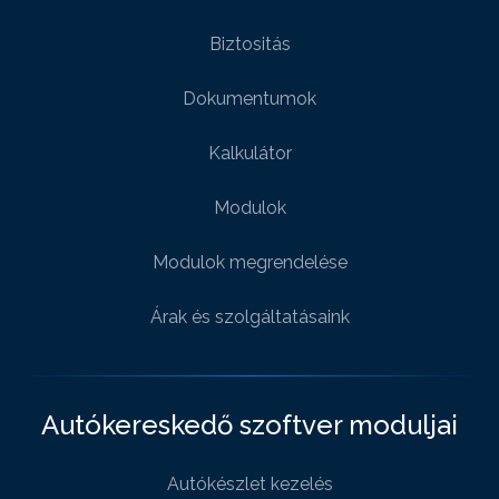
Biztositás
Dokumentumok
Kalkulátor
Modulok
Modulok megrendelése
Árak és szolgáltatásaink
Autókereskedő szoftver moduljai
Autókészlet kezelés