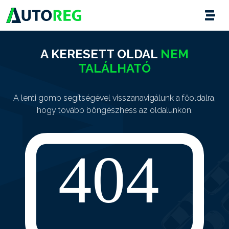
A KERESETT OLDAL
NEM
TALÁLHATÓ
A lenti gomb segítségével visszanavigálunk a főoldalra,
hogy tovább böngészhess az oldalunkon.