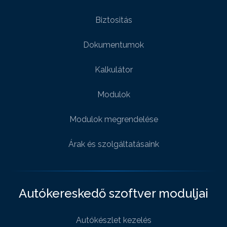
Biztositás
Dokumentumok
Kalkulátor
Modulok
Modulok megrendelése
Árak és szolgáltatásaink
Autókereskedő szoftver moduljai
Autókészlet kezelés