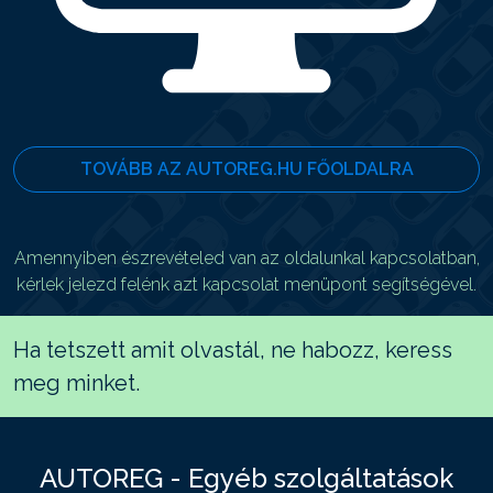
TOVÁBB AZ AUTOREG.HU FŐOLDALRA
Amennyiben észrevételed van az oldalunkal kapcsolatban,
kérlek jelezd felénk azt kapcsolat menüpont segítségével.
Ha tetszett amit olvastál, ne habozz, keress
meg minket.
AUTOREG - Egyéb szolgáltatások