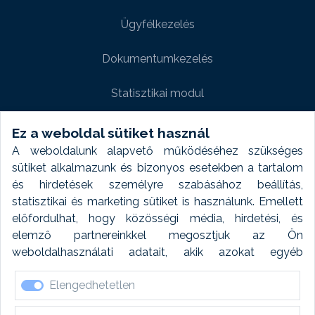
Ügyfélkezelés
Dokumentumkezelés
Statisztikai modul
Weboldal modul
Ez a weboldal sütiket használ
A weboldalunk alapvető működéséhez szükséges
Fényképtár extra modul
sütiket alkalmazunk és bizonyos esetekben a tartalom
és hirdetések személyre szabásához beállítás,
Autómosó modul
statisztikai és marketing sütiket is használunk. Emellett
előfordulhat, hogy közösségi média, hirdetési, és
Feladatütemezés
elemző partnereinkkel megosztjuk az Ön
weboldalhasználati adatait, akik azokat egyéb
Készletfinanszírozás
forrásokból gyűjtött adatokkal kombinálhatják. A sütik
Elengedhetetlen
elfogadásával kapcsolatosan naplózást végzünk és
ezen adatokat 6 hónap után automatikusan töröljük. A