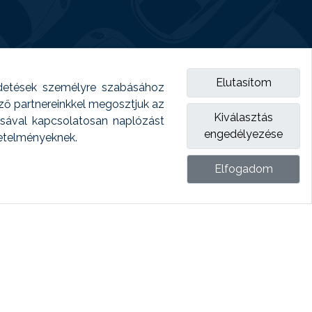
Elutasítom
detések személyre szabásához
emző partnereinkkel megosztjuk az
Kiválasztás
ásával kapcsolatosan naplózást
engedélyezése
vetelményeknek.
Elfogadom
ket.