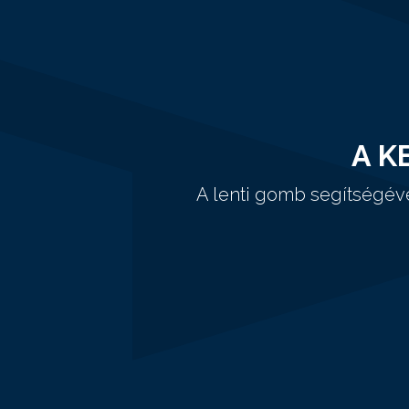
A K
A lenti gomb segítségév