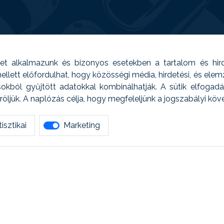
t alkalmazunk és bizonyos esetekben a tartalom és hir
 Emellett előfordulhat, hogy közösségi média, hirdetési, és el
sokból gyűjtött adatokkal kombinálhatják. A sütik elfogad
ljük. A naplózás célja, hogy megfeleljünk a jogszabályi kö
isztikai
Marketing
tetszett amit olvastál, ne habozz, keress meg min
AUTOREG - Egyéb szolgáltatások