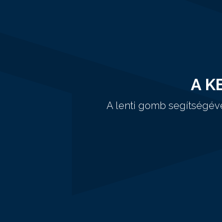
A K
A lenti gomb segítségév