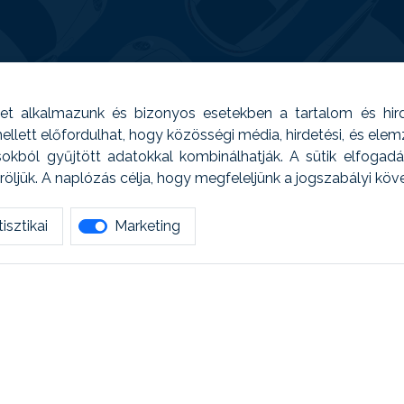
t alkalmazunk és bizonyos esetekben a tartalom és hir
 Emellett előfordulhat, hogy közösségi média, hirdetési, és el
sokból gyűjtött adatokkal kombinálhatják. A sütik elfogad
ljük. A naplózás célja, hogy megfeleljünk a jogszabályi kö
isztikai
Marketing
tetszett amit olvastál, ne habozz, keress meg min
AUTOREG - Egyéb szolgáltatások