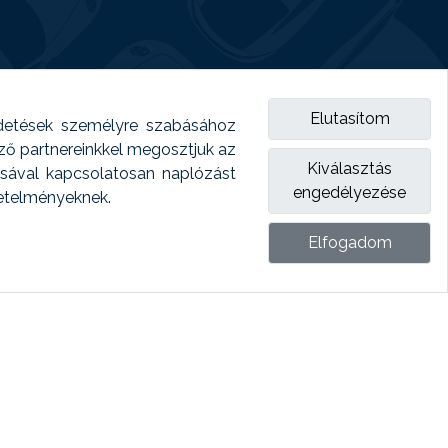
Elutasítom
detések személyre szabásához
emző partnereinkkel megosztjuk az
Kiválasztás
ásával kapcsolatosan naplózást
engedélyezése
vetelményeknek.
Elfogadom
ket.