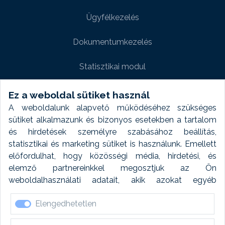
Ügyfélkezelés
Dokumentumkezelés
Statisztikai modul
Weboldal modul
Ez a weboldal sütiket használ
A weboldalunk alapvető működéséhez szükséges
Fényképtár extra modul
sütiket alkalmazunk és bizonyos esetekben a tartalom
és hirdetések személyre szabásához beállítás,
Autómosó modul
statisztikai és marketing sütiket is használunk. Emellett
előfordulhat, hogy közösségi média, hirdetési, és
Feladatütemezés
elemző partnereinkkel megosztjuk az Ön
weboldalhasználati adatait, akik azokat egyéb
Készletfinanszírozás
forrásokból gyűjtött adatokkal kombinálhatják. A sütik
Elengedhetetlen
elfogadásával kapcsolatosan naplózást végzünk és
ezen adatokat 6 hónap után automatikusan töröljük. A