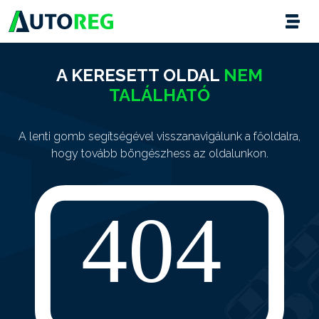
A KERESETT OLDAL
NEM
TALÁLHATÓ
A lenti gomb segítségével visszanavigálunk a főoldalra,
hogy tovább böngészhess az oldalunkon.