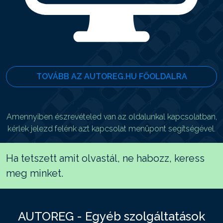
TOVÁBB AZ AUTOREG.HU FŐOLDALRA
Amennyiben észrevételed van az oldalunkal kapcsolatban,
kérlek jelezd felénk azt kapcsolat menüpont segítségével.
Ha tetszett amit olvastál, ne habozz, keress
meg minket.
AUTOREG - Egyéb szolgáltatások