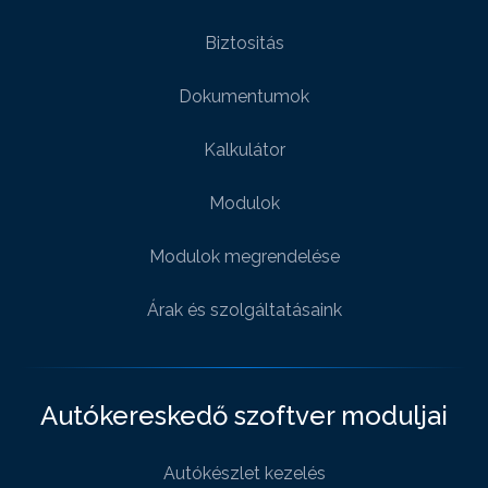
Biztositás
Dokumentumok
Kalkulátor
Modulok
Modulok megrendelése
Árak és szolgáltatásaink
Autókereskedő szoftver moduljai
Autókészlet kezelés