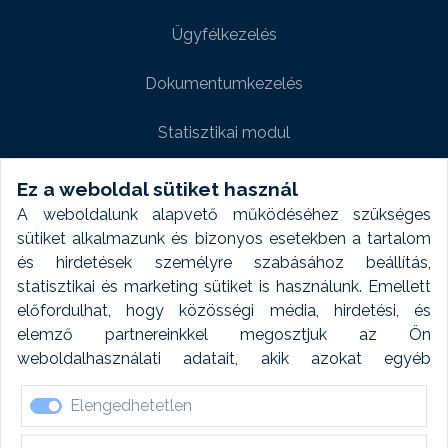
Ügyfélkezelés
Dokumentumkezelés
Statisztikai modul
Weboldal modul
Ez a weboldal sütiket használ
A weboldalunk alapvető működéséhez szükséges
Fényképtár extra modul
sütiket alkalmazunk és bizonyos esetekben a tartalom
és hirdetések személyre szabásához beállítás,
Autómosó modul
statisztikai és marketing sütiket is használunk. Emellett
előfordulhat, hogy közösségi média, hirdetési, és
Feladatütemezés
elemző partnereinkkel megosztjuk az Ön
weboldalhasználati adatait, akik azokat egyéb
Készletfinanszírozás
forrásokból gyűjtött adatokkal kombinálhatják. A sütik
Elengedhetetlen
elfogadásával kapcsolatosan naplózást végzünk és
ezen adatokat 6 hónap után automatikusan töröljük. A