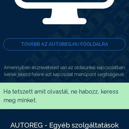
TOVÁBB AZ AUTOREG.HU FŐOLDALRA
Amennyiben észrevételed van az oldalunkal kapcsolatban,
kérlek jelezd felénk azt kapcsolat menüpont segítségével.
Ha tetszett amit olvastál, ne habozz, keress
meg minket.
AUTOREG - Egyéb szolgáltatások