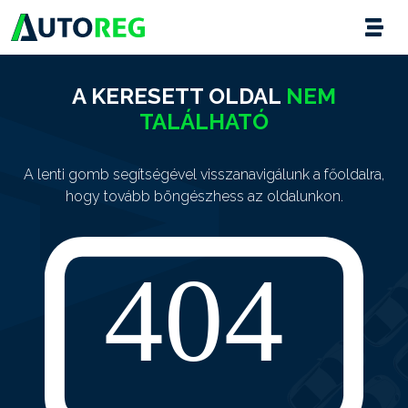
A KERESETT OLDAL
NEM
TALÁLHATÓ
A lenti gomb segítségével visszanavigálunk a főoldalra,
hogy tovább böngészhess az oldalunkon.