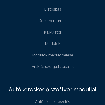
Biztositás
Dokumentumok
Kalkulátor
Modulok
Modulok megrendelése
Árak és szolgáltatásaink
Autókereskedő szoftver moduljai
Autókészlet kezelés