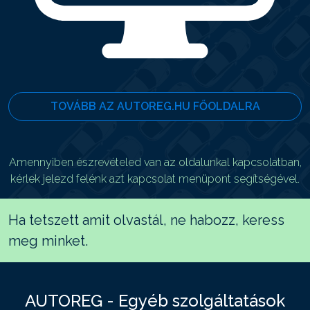
TOVÁBB AZ AUTOREG.HU FŐOLDALRA
Amennyiben észrevételed van az oldalunkal kapcsolatban,
kérlek jelezd felénk azt kapcsolat menüpont segítségével.
Ha tetszett amit olvastál, ne habozz, keress
meg minket.
AUTOREG - Egyéb szolgáltatások