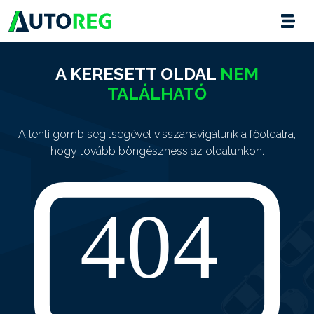
A KERESETT OLDAL
NEM
TALÁLHATÓ
A lenti gomb segítségével visszanavigálunk a főoldalra,
hogy tovább böngészhess az oldalunkon.