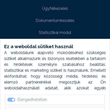
Ügyfélkezelés
Dokumentumkezelés
Statisztikai modul
Weboldal modul
Ez a weboldal sütiket használ
A weboldalunk alapvető működéséhez szükséges
Fényképtár extra modul
sütiket alkalmazunk és bizonyos esetekben a tartalom
és hirdetések személyre szabásához beállítás,
Autómosó modul
statisztikai és marketing sütiket is használunk. Emellett
előfordulhat, hogy közösségi média, hirdetési, és
Feladatütemezés
elemző partnereinkkel megosztjuk az Ön
weboldalhasználati adatait, akik azokat egyéb
Készletfinanszírozás
forrásokból gyűjtött adatokkal kombinálhatják. A sütik
Elengedhetetlen
elfogadásával kapcsolatosan naplózást végzünk és
ezen adatokat 6 hónap után automatikusan töröljük. A