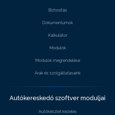
Biztositás
Dokumentumok
Kalkulátor
Modulok
Modulok megrendelése
Árak és szolgáltatásaink
Autókereskedő szoftver moduljai
Autókészlet kezelés