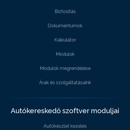
Biztositás
Dokumentumok
Kalkulátor
Modulok
Modulok megrendelése
Árak és szolgáltatásaink
Autókereskedő szoftver moduljai
Autókészlet kezelés