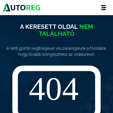
A KERESETT OLDAL
NEM
TALÁLHATÓ
A lenti gomb segítségével visszanavigálunk a főoldalra,
hogy tovább böngészhess az oldalunkon.