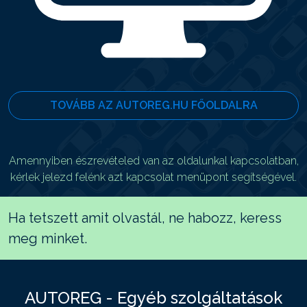
TOVÁBB AZ AUTOREG.HU FŐOLDALRA
Amennyiben észrevételed van az oldalunkal kapcsolatban,
kérlek jelezd felénk azt kapcsolat menüpont segítségével.
Ha tetszett amit olvastál, ne habozz, keress
meg minket.
AUTOREG - Egyéb szolgáltatások