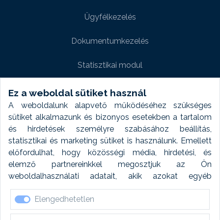
Ügyfélkezelés
Dokumentumkezelés
Statisztikai modul
Weboldal modul
Ez a weboldal sütiket használ
A weboldalunk alapvető működéséhez szükséges
Fényképtár extra modul
sütiket alkalmazunk és bizonyos esetekben a tartalom
és hirdetések személyre szabásához beállítás,
Autómosó modul
statisztikai és marketing sütiket is használunk. Emellett
előfordulhat, hogy közösségi média, hirdetési, és
Feladatütemezés
elemző partnereinkkel megosztjuk az Ön
weboldalhasználati adatait, akik azokat egyéb
Készletfinanszírozás
forrásokból gyűjtött adatokkal kombinálhatják. A sütik
Elengedhetetlen
elfogadásával kapcsolatosan naplózást végzünk és
ezen adatokat 6 hónap után automatikusan töröljük. A