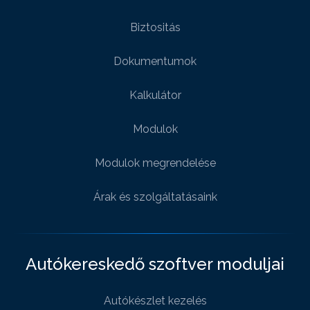
Biztositás
Dokumentumok
Kalkulátor
Modulok
Modulok megrendelése
Árak és szolgáltatásaink
Autókereskedő szoftver moduljai
Autókészlet kezelés