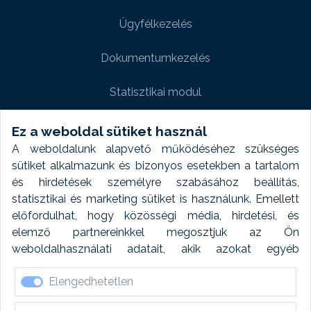
Ügyfélkezelés
Dokumentumkezelés
Statisztikai modul
Weboldal modul
Ez a weboldal sütiket használ
A weboldalunk alapvető működéséhez szükséges
Fényképtár extra modul
sütiket alkalmazunk és bizonyos esetekben a tartalom
és hirdetések személyre szabásához beállítás,
Autómosó modul
statisztikai és marketing sütiket is használunk. Emellett
előfordulhat, hogy közösségi média, hirdetési, és
Feladatütemezés
elemző partnereinkkel megosztjuk az Ön
weboldalhasználati adatait, akik azokat egyéb
Készletfinanszírozás
forrásokból gyűjtött adatokkal kombinálhatják. A sütik
Elengedhetetlen
elfogadásával kapcsolatosan naplózást végzünk és
ezen adatokat 6 hónap után automatikusan töröljük. A