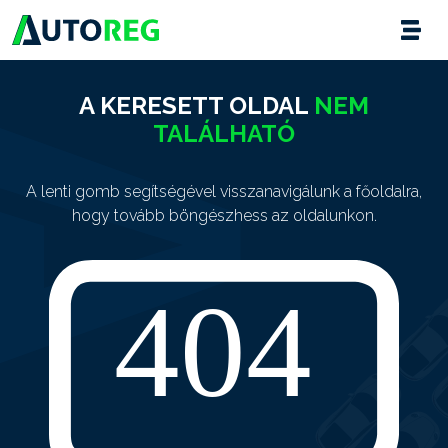
A KERESETT OLDAL
NEM
TALÁLHATÓ
A lenti gomb segítségével visszanavigálunk a főoldalra,
hogy tovább böngészhess az oldalunkon.