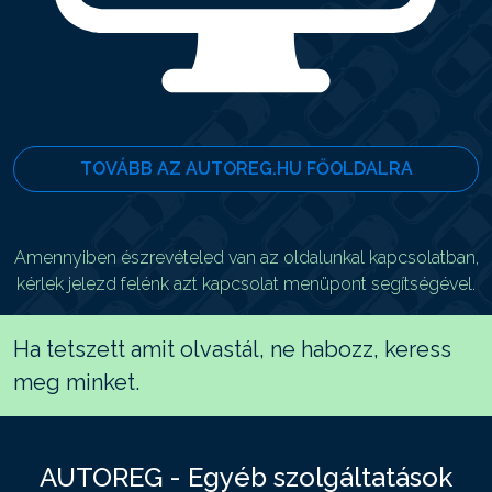
TOVÁBB AZ AUTOREG.HU FŐOLDALRA
Amennyiben észrevételed van az oldalunkal kapcsolatban,
kérlek jelezd felénk azt kapcsolat menüpont segítségével.
Ha tetszett amit olvastál, ne habozz, keress
meg minket.
AUTOREG - Egyéb szolgáltatások