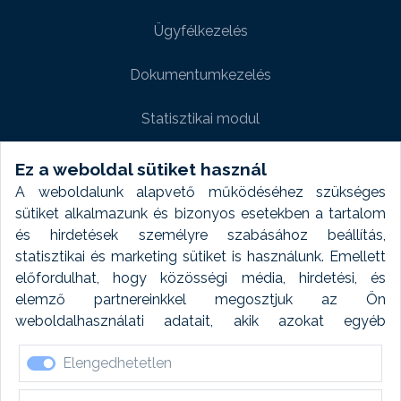
Ügyfélkezelés
Dokumentumkezelés
Statisztikai modul
Weboldal modul
Ez a weboldal sütiket használ
A weboldalunk alapvető működéséhez szükséges
Fényképtár extra modul
sütiket alkalmazunk és bizonyos esetekben a tartalom
és hirdetések személyre szabásához beállítás,
Autómosó modul
statisztikai és marketing sütiket is használunk. Emellett
előfordulhat, hogy közösségi média, hirdetési, és
Feladatütemezés
elemző partnereinkkel megosztjuk az Ön
weboldalhasználati adatait, akik azokat egyéb
Készletfinanszírozás
forrásokból gyűjtött adatokkal kombinálhatják. A sütik
Elengedhetetlen
elfogadásával kapcsolatosan naplózást végzünk és
ezen adatokat 6 hónap után automatikusan töröljük. A