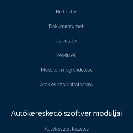
Biztositás
Dokumentumok
Kalkulátor
Modulok
Modulok megrendelése
Árak és szolgáltatásaink
Autókereskedő szoftver moduljai
Autókészlet kezelés