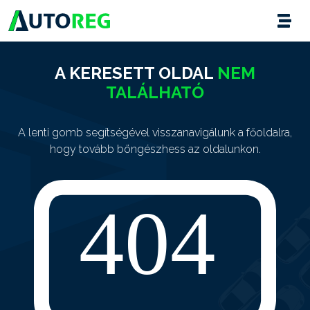
A KERESETT OLDAL
NEM
TALÁLHATÓ
A lenti gomb segítségével visszanavigálunk a főoldalra,
hogy tovább böngészhess az oldalunkon.