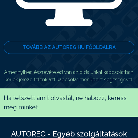
TOVÁBB AZ AUTOREG.HU FŐOLDALRA
Amennyiben észrevételed van az oldalunkal kapcsolatban,
kérlek jelezd felénk azt kapcsolat menüpont segítségével.
Ha tetszett amit olvastál, ne habozz, keress
meg minket.
AUTOREG - Egyéb szolgáltatások