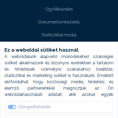
Ügyfélkezelés
Dokumentumkezelés
Statisztikai modul
Weboldal modul
Ez a weboldal sütiket használ
A weboldalunk alapvető működéséhez szükséges
Fényképtár extra modul
sütiket alkalmazunk és bizonyos esetekben a tartalom
és hirdetések személyre szabásához beállítás,
Autómosó modul
statisztikai és marketing sütiket is használunk. Emellett
előfordulhat, hogy közösségi média, hirdetési, és
Feladatütemezés
elemző partnereinkkel megosztjuk az Ön
weboldalhasználati adatait, akik azokat egyéb
Készletfinanszírozás
forrásokból gyűjtött adatokkal kombinálhatják. A sütik
Elengedhetetlen
elfogadásával kapcsolatosan naplózást végzünk és
ezen adatokat 6 hónap után automatikusan töröljük. A