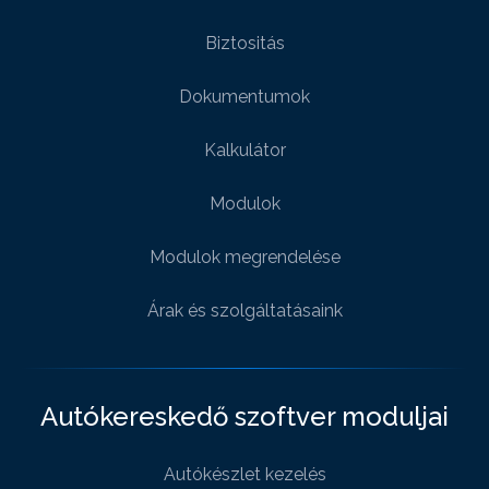
Biztositás
Dokumentumok
Kalkulátor
Modulok
Modulok megrendelése
Árak és szolgáltatásaink
Autókereskedő szoftver moduljai
Autókészlet kezelés