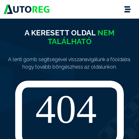
A KERESETT OLDAL
NEM
TALÁLHATÓ
A lenti gomb segítségével visszanavigálunk a főoldalra,
hogy tovább böngészhess az oldalunkon.