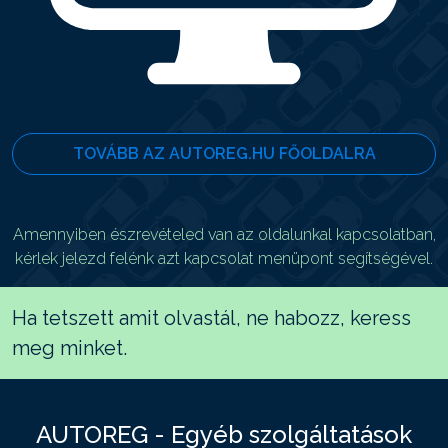
TOVÁBB AZ AUTOREG.HU FŐOLDALRA
Amennyiben észrevételed van az oldalunkal kapcsolatban,
kérlek jelezd felénk azt kapcsolat menüpont segítségével.
Ha tetszett amit olvastál, ne habozz, keress
meg minket.
AUTOREG - Egyéb szolgáltatások