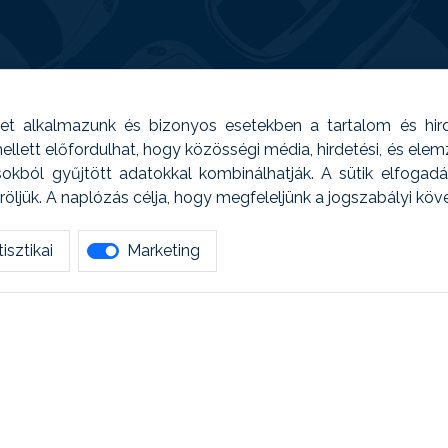
t alkalmazunk és bizonyos esetekben a tartalom és hir
 Emellett előfordulhat, hogy közösségi média, hirdetési, és el
sokból gyűjtött adatokkal kombinálhatják. A sütik elfogad
ljük. A naplózás célja, hogy megfeleljünk a jogszabályi kö
isztikai
Marketing
tetszett amit olvastál, ne habozz, keress meg min
AUTOREG - Egyéb szolgáltatások