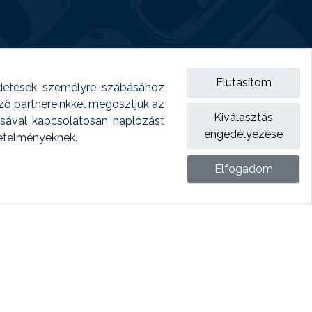
Elutasítom
detések személyre szabásához
emző partnereinkkel megosztjuk az
Kiválasztás
ásával kapcsolatosan naplózást
engedélyezése
vetelményeknek.
Elfogadom
ket.