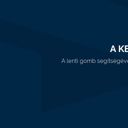
A K
A lenti gomb segítségév