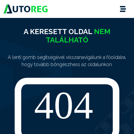
A KERESETT OLDAL
NEM
TALÁLHATÓ
A lenti gomb segítségével visszanavigálunk a főoldalra,
hogy tovább böngészhess az oldalunkon.