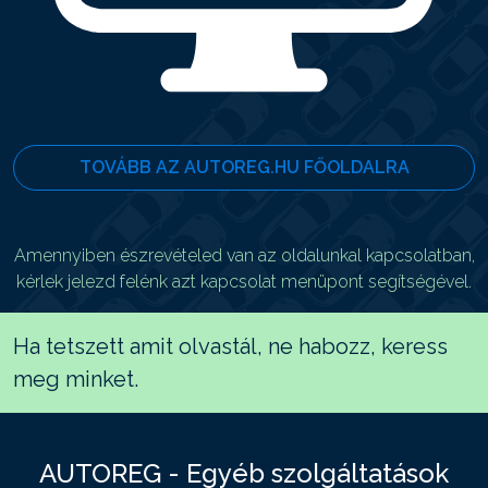
TOVÁBB AZ AUTOREG.HU FŐOLDALRA
Amennyiben észrevételed van az oldalunkal kapcsolatban,
kérlek jelezd felénk azt kapcsolat menüpont segítségével.
Ha tetszett amit olvastál, ne habozz, keress
meg minket.
AUTOREG - Egyéb szolgáltatások