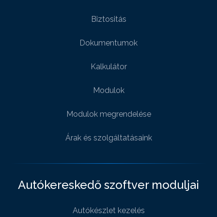
Biztositás
Dokumentumok
Kalkulátor
Modulok
Modulok megrendelése
Árak és szolgáltatásaink
Autókereskedő szoftver moduljai
Autókészlet kezelés