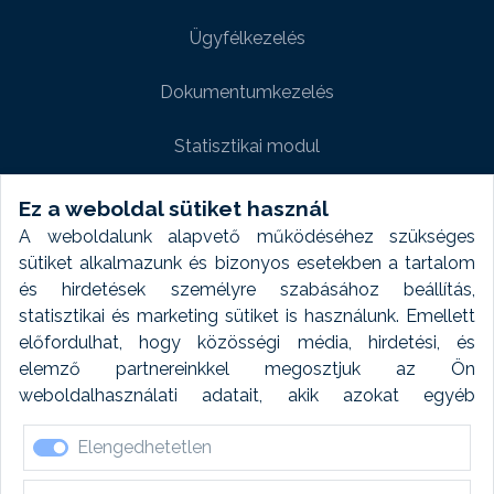
Ügyfélkezelés
Dokumentumkezelés
Statisztikai modul
Weboldal modul
Ez a weboldal sütiket használ
A weboldalunk alapvető működéséhez szükséges
Fényképtár extra modul
sütiket alkalmazunk és bizonyos esetekben a tartalom
és hirdetések személyre szabásához beállítás,
Autómosó modul
statisztikai és marketing sütiket is használunk. Emellett
előfordulhat, hogy közösségi média, hirdetési, és
Feladatütemezés
elemző partnereinkkel megosztjuk az Ön
weboldalhasználati adatait, akik azokat egyéb
Készletfinanszírozás
forrásokból gyűjtött adatokkal kombinálhatják. A sütik
Elengedhetetlen
elfogadásával kapcsolatosan naplózást végzünk és
ezen adatokat 6 hónap után automatikusan töröljük. A