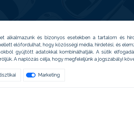
t alkalmazunk és bizonyos esetekben a tartalom és hir
 Emellett előfordulhat, hogy közösségi média, hirdetési, és el
sokból gyűjtött adatokkal kombinálhatják. A sütik elfogad
ljük. A naplózás célja, hogy megfeleljünk a jogszabályi kö
isztikai
Marketing
tetszett amit olvastál, ne habozz, keress meg min
AUTOREG - Egyéb szolgáltatások