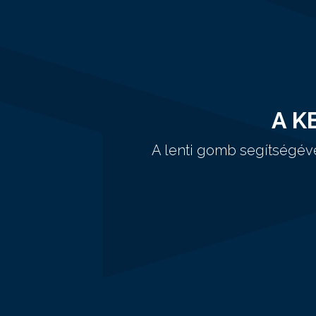
A K
A lenti gomb segítségév