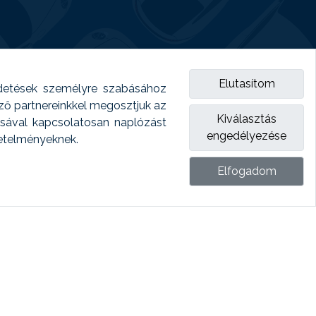
Elutasítom
detések személyre szabásához
emző partnereinkkel megosztjuk az
Kiválasztás
ásával kapcsolatosan naplózást
engedélyezése
vetelményeknek.
Elfogadom
ket.