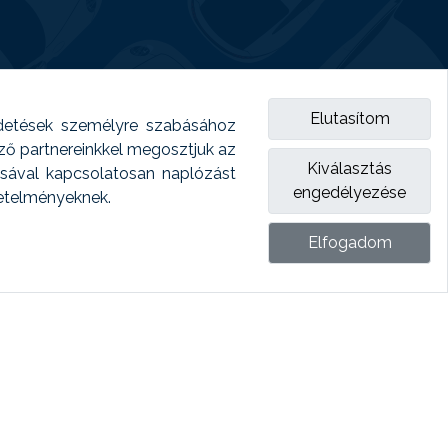
Elutasítom
detések személyre szabásához
emző partnereinkkel megosztjuk az
Kiválasztás
ásával kapcsolatosan naplózást
engedélyezése
vetelményeknek.
Elfogadom
ket.