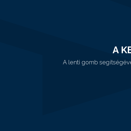
A K
A lenti gomb segítségév