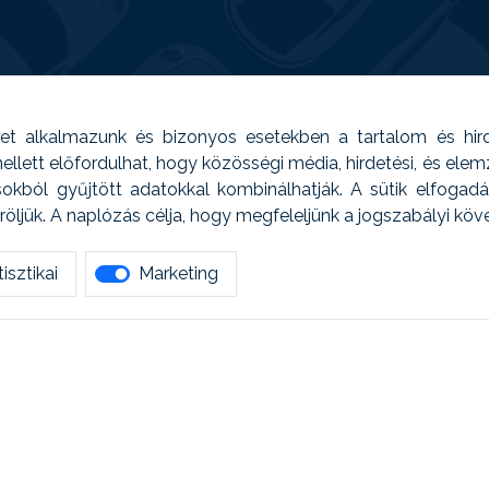
t alkalmazunk és bizonyos esetekben a tartalom és hir
 Emellett előfordulhat, hogy közösségi média, hirdetési, és el
sokból gyűjtött adatokkal kombinálhatják. A sütik elfogad
ljük. A naplózás célja, hogy megfeleljünk a jogszabályi kö
isztikai
Marketing
tetszett amit olvastál, ne habozz, keress meg min
AUTOREG - Egyéb szolgáltatások