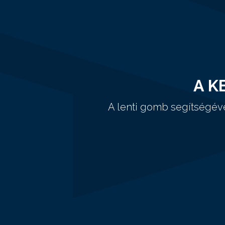
A K
A lenti gomb segítségév