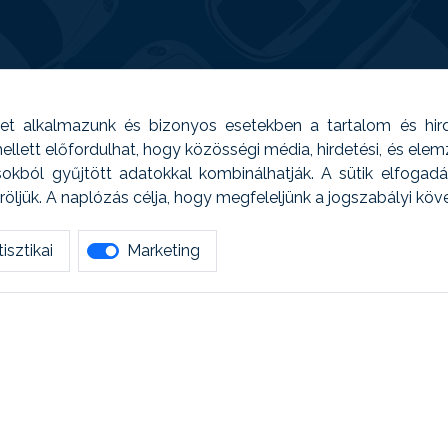
t alkalmazunk és bizonyos esetekben a tartalom és hir
 Emellett előfordulhat, hogy közösségi média, hirdetési, és el
sokból gyűjtött adatokkal kombinálhatják. A sütik elfogad
ljük. A naplózás célja, hogy megfeleljünk a jogszabályi kö
isztikai
Marketing
tetszett amit olvastál, ne habozz, keress meg min
AUTOREG - Egyéb szolgáltatások