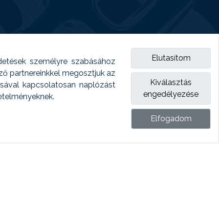
Elutasítom
detések személyre szabásához
emző partnereinkkel megosztjuk az
Kiválasztás
ásával kapcsolatosan naplózást
engedélyezése
vetelményeknek.
Elfogadom
ket.