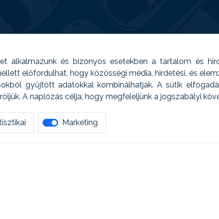
t alkalmazunk és bizonyos esetekben a tartalom és hir
 Emellett előfordulhat, hogy közösségi média, hirdetési, és el
sokból gyűjtött adatokkal kombinálhatják. A sütik elfogad
ljük. A naplózás célja, hogy megfeleljünk a jogszabályi kö
isztikai
Marketing
tetszett amit olvastál, ne habozz, keress meg min
AUTOREG - Egyéb szolgáltatások