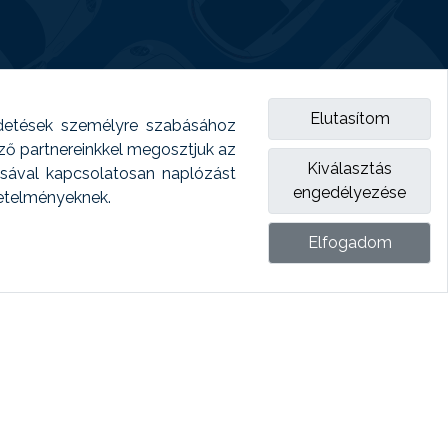
Elutasítom
detések személyre szabásához
emző partnereinkkel megosztjuk az
Kiválasztás
ásával kapcsolatosan naplózást
engedélyezése
vetelményeknek.
Elfogadom
ket.