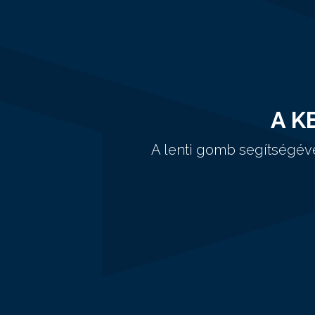
A K
A lenti gomb segítségév