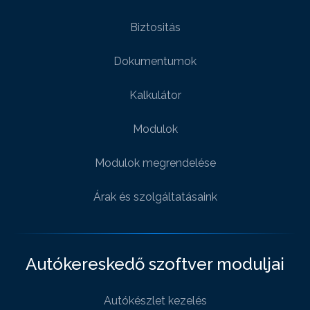
Biztositás
Dokumentumok
Kalkulátor
Modulok
Modulok megrendelése
Árak és szolgáltatásaink
Autókereskedő szoftver moduljai
Autókészlet kezelés