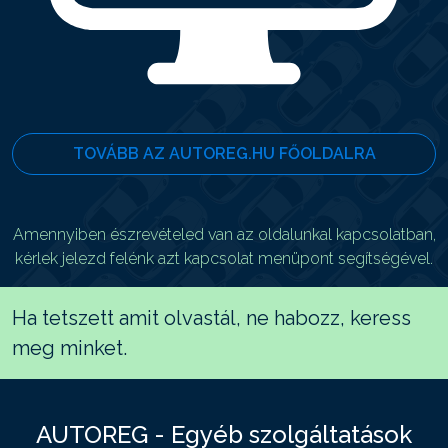
TOVÁBB AZ AUTOREG.HU FŐOLDALRA
Amennyiben észrevételed van az oldalunkal kapcsolatban,
kérlek jelezd felénk azt kapcsolat menüpont segítségével.
Ha tetszett amit olvastál, ne habozz, keress
meg minket.
AUTOREG - Egyéb szolgáltatások