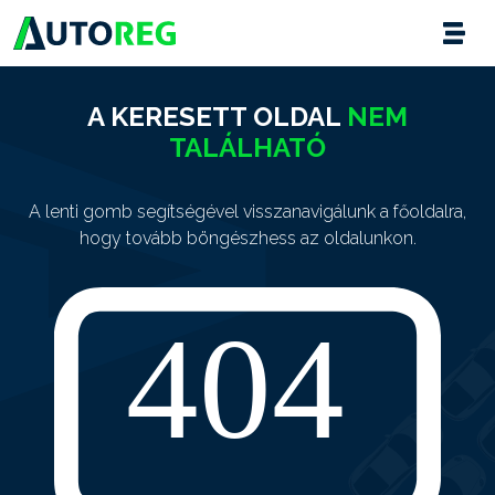
A KERESETT OLDAL
NEM
TALÁLHATÓ
A lenti gomb segítségével visszanavigálunk a főoldalra,
hogy tovább böngészhess az oldalunkon.