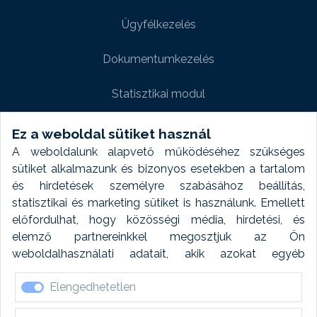
Ügyfélkezelés
Dokumentumkezelés
Statisztikai modul
Weboldal modul
Ez a weboldal sütiket használ
A weboldalunk alapvető működéséhez szükséges
Fényképtár extra modul
sütiket alkalmazunk és bizonyos esetekben a tartalom
és hirdetések személyre szabásához beállítás,
Autómosó modul
statisztikai és marketing sütiket is használunk. Emellett
előfordulhat, hogy közösségi média, hirdetési, és
Feladatütemezés
elemző partnereinkkel megosztjuk az Ön
weboldalhasználati adatait, akik azokat egyéb
Készletfinanszírozás
forrásokból gyűjtött adatokkal kombinálhatják. A sütik
Elengedhetetlen
elfogadásával kapcsolatosan naplózást végzünk és
ezen adatokat 6 hónap után automatikusan töröljük. A