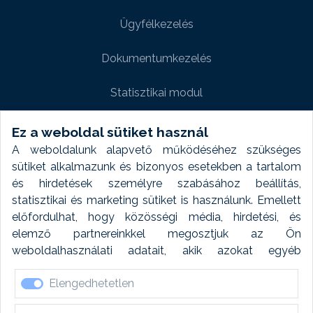
Ügyfélkezelés
Dokumentumkezelés
Statisztikai modul
Weboldal modul
Ez a weboldal sütiket használ
A weboldalunk alapvető működéséhez szükséges
Fényképtár extra modul
sütiket alkalmazunk és bizonyos esetekben a tartalom
és hirdetések személyre szabásához beállítás,
Autómosó modul
statisztikai és marketing sütiket is használunk. Emellett
előfordulhat, hogy közösségi média, hirdetési, és
Feladatütemezés
elemző partnereinkkel megosztjuk az Ön
weboldalhasználati adatait, akik azokat egyéb
Készletfinanszírozás
forrásokból gyűjtött adatokkal kombinálhatják. A sütik
Elengedhetetlen
elfogadásával kapcsolatosan naplózást végzünk és
ezen adatokat 6 hónap után automatikusan töröljük. A