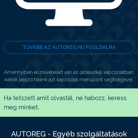
TOVÁBB AZ AUTOREG.HU FŐOLDALRA
Amennyiben észrevételed van az oldalunkal kapcsolatban,
kérlek jelezd felénk azt kapcsolat menüpont segítségével.
Ha tetszett amit olvastál, ne habozz, keress
meg minket.
AUTOREG - Egyéb szolgáltatások