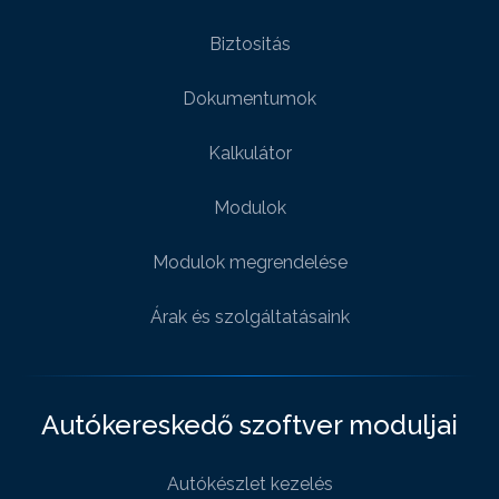
Biztositás
Dokumentumok
Kalkulátor
Modulok
Modulok megrendelése
Árak és szolgáltatásaink
Autókereskedő szoftver moduljai
Autókészlet kezelés