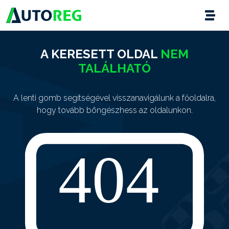
A KERESETT OLDAL
NEM
TALÁLHATÓ
A lenti gomb segítségével visszanavigálunk a főoldalra,
hogy tovább böngészhess az oldalunkon.