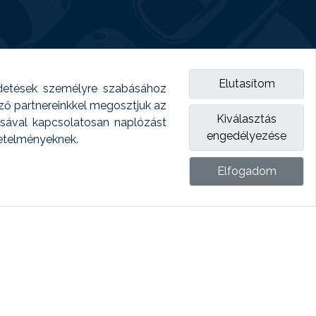
Elutasítom
detések személyre szabásához
emző partnereinkkel megosztjuk az
Kiválasztás
ásával kapcsolatosan naplózást
engedélyezése
vetelményeknek.
Elfogadom
ket.