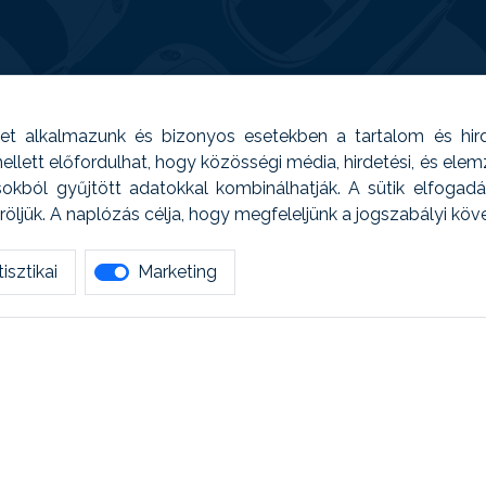
t alkalmazunk és bizonyos esetekben a tartalom és hir
 Emellett előfordulhat, hogy közösségi média, hirdetési, és el
sokból gyűjtött adatokkal kombinálhatják. A sütik elfogad
ljük. A naplózás célja, hogy megfeleljünk a jogszabályi kö
isztikai
Marketing
tetszett amit olvastál, ne habozz, keress meg min
AUTOREG - Egyéb szolgáltatások