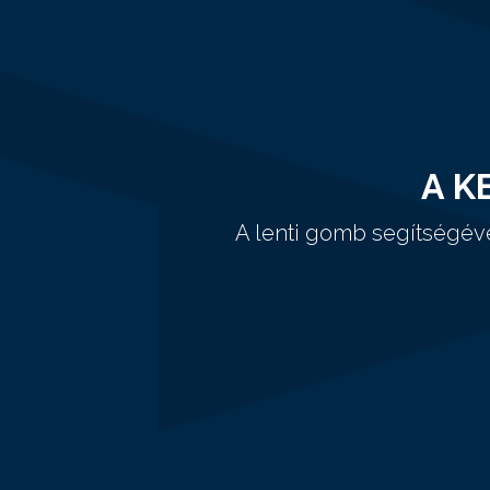
A K
A lenti gomb segítségév