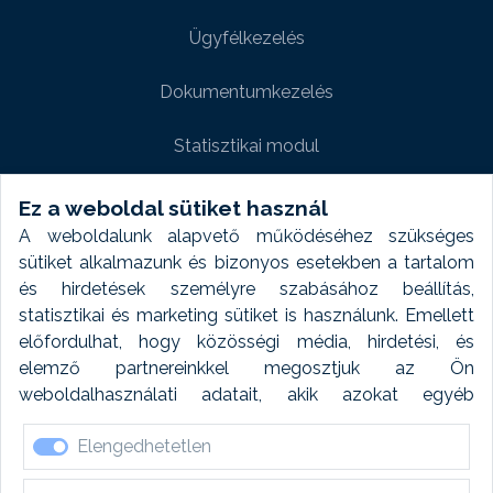
Ügyfélkezelés
Dokumentumkezelés
Statisztikai modul
Weboldal modul
Ez a weboldal sütiket használ
A weboldalunk alapvető működéséhez szükséges
Fényképtár extra modul
sütiket alkalmazunk és bizonyos esetekben a tartalom
és hirdetések személyre szabásához beállítás,
Autómosó modul
statisztikai és marketing sütiket is használunk. Emellett
előfordulhat, hogy közösségi média, hirdetési, és
Feladatütemezés
elemző partnereinkkel megosztjuk az Ön
weboldalhasználati adatait, akik azokat egyéb
Készletfinanszírozás
forrásokból gyűjtött adatokkal kombinálhatják. A sütik
Elengedhetetlen
elfogadásával kapcsolatosan naplózást végzünk és
ezen adatokat 6 hónap után automatikusan töröljük. A