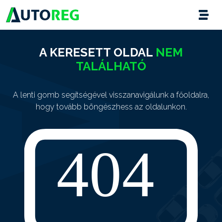
A KERESETT OLDAL
NEM
TALÁLHATÓ
A lenti gomb segítségével visszanavigálunk a főoldalra,
hogy tovább böngészhess az oldalunkon.