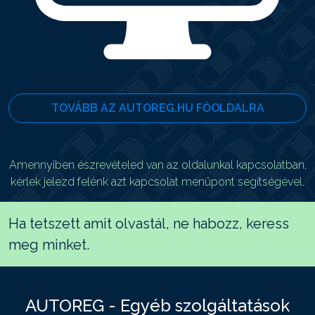
TOVÁBB AZ AUTOREG.HU FŐOLDALRA
Amennyiben észrevételed van az oldalunkal kapcsolatban,
kérlek jelezd felénk azt kapcsolat menüpont segítségével.
Ha tetszett amit olvastál, ne habozz, keress
meg minket.
AUTOREG - Egyéb szolgáltatások