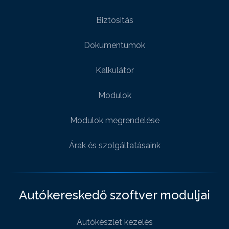
Biztositás
Dokumentumok
Kalkulátor
Modulok
Modulok megrendelése
Árak és szolgáltatásaink
Autókereskedő szoftver moduljai
Autókészlet kezelés