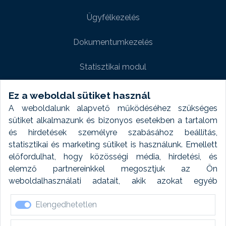
Ügyfélkezelés
Dokumentumkezelés
Statisztikai modul
Weboldal modul
Ez a weboldal sütiket használ
A weboldalunk alapvető működéséhez szükséges
Fényképtár extra modul
sütiket alkalmazunk és bizonyos esetekben a tartalom
és hirdetések személyre szabásához beállítás,
Autómosó modul
statisztikai és marketing sütiket is használunk. Emellett
előfordulhat, hogy közösségi média, hirdetési, és
Feladatütemezés
elemző partnereinkkel megosztjuk az Ön
weboldalhasználati adatait, akik azokat egyéb
Készletfinanszírozás
forrásokból gyűjtött adatokkal kombinálhatják. A sütik
Elengedhetetlen
elfogadásával kapcsolatosan naplózást végzünk és
ezen adatokat 6 hónap után automatikusan töröljük. A