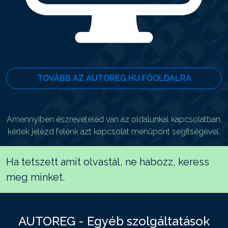
TOVÁBB AZ AUTOREG.HU FŐOLDALRA
Amennyiben észrevételed van az oldalunkal kapcsolatban,
kérlek jelezd felénk azt kapcsolat menüpont segítségével.
Ha tetszett amit olvastál, ne habozz, keress
meg minket.
AUTOREG - Egyéb szolgáltatások