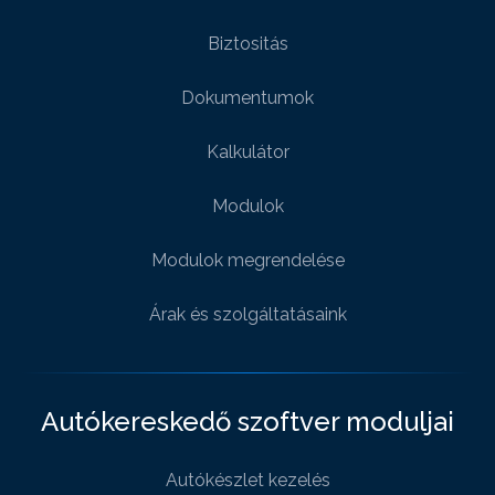
Biztositás
Dokumentumok
Kalkulátor
Modulok
Modulok megrendelése
Árak és szolgáltatásaink
Autókereskedő szoftver moduljai
Autókészlet kezelés