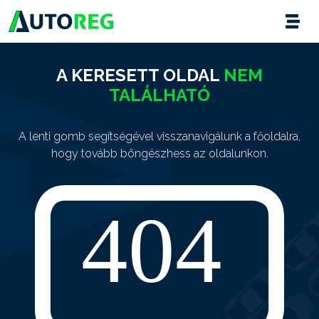
A KERESETT OLDAL
NEM
TALÁLHATÓ
A lenti gomb segítségével visszanavigálunk a főoldalra,
hogy tovább böngészhess az oldalunkon.