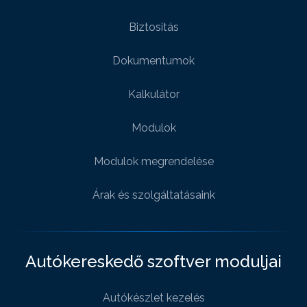
Biztositás
Dokumentumok
Kalkulátor
Modulok
Modulok megrendelése
Árak és szolgáltatásaink
Autókereskedő szoftver moduljai
Autókészlet kezelés