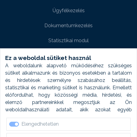
Ügyfélkezelés
Dokumentumkezelés
Statisztikai modul
Weboldal modul
Ez a weboldal sütiket használ
A weboldalunk alapvető működéséhez szükséges
Fényképtár extra modul
sütiket alkalmazunk és bizonyos esetekben a tartalom
és hirdetések személyre szabásához beállítás,
Autómosó modul
statisztikai és marketing sütiket is használunk. Emellett
előfordulhat, hogy közösségi média, hirdetési, és
Feladatütemezés
elemző partnereinkkel megosztjuk az Ön
weboldalhasználati adatait, akik azokat egyéb
Készletfinanszírozás
forrásokból gyűjtött adatokkal kombinálhatják. A sütik
Elengedhetetlen
elfogadásával kapcsolatosan naplózást végzünk és
ezen adatokat 6 hónap után automatikusan töröljük. A