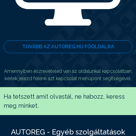
TOVÁBB AZ AUTOREG.HU FŐOLDALRA
Amennyiben észrevételed van az oldalunkal kapcsolatban,
kérlek jelezd felénk azt kapcsolat menüpont segítségével.
Ha tetszett amit olvastál, ne habozz, keress
meg minket.
AUTOREG - Egyéb szolgáltatások