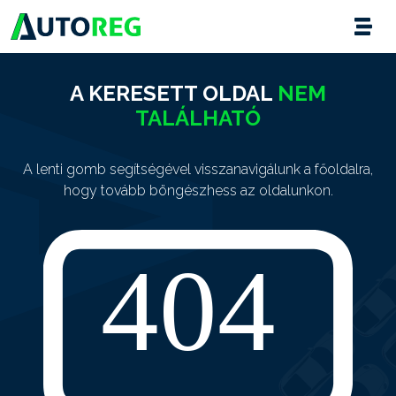
A KERESETT OLDAL
NEM
TALÁLHATÓ
A lenti gomb segítségével visszanavigálunk a főoldalra,
hogy tovább böngészhess az oldalunkon.