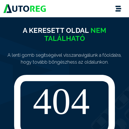
A KERESETT OLDAL
NEM
TALÁLHATÓ
A lenti gomb segítségével visszanavigálunk a főoldalra,
hogy tovább böngészhess az oldalunkon.