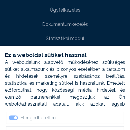
Ügyfélkezelés
Dokumentumkezelés
Statisztikai modul
Weboldal modul
Ez a weboldal sütiket használ
A weboldalunk alapvető működéséhez szükséges
Fényképtár extra modul
sütiket alkalmazunk és bizonyos esetekben a tartalom
és hirdetések személyre szabásához beállítás,
Autómosó modul
statisztikai és marketing sütiket is használunk. Emellett
előfordulhat, hogy közösségi média, hirdetési, és
Feladatütemezés
elemző partnereinkkel megosztjuk az Ön
weboldalhasználati adatait, akik azokat egyéb
Készletfinanszírozás
forrásokból gyűjtött adatokkal kombinálhatják. A sütik
Elengedhetetlen
elfogadásával kapcsolatosan naplózást végzünk és
ezen adatokat 6 hónap után automatikusan töröljük. A