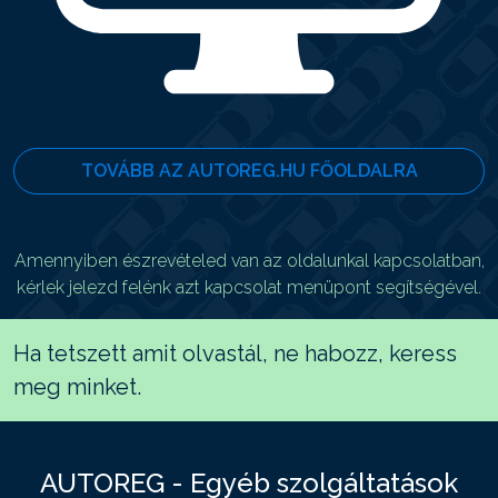
TOVÁBB AZ AUTOREG.HU FŐOLDALRA
Amennyiben észrevételed van az oldalunkal kapcsolatban,
kérlek jelezd felénk azt kapcsolat menüpont segítségével.
Ha tetszett amit olvastál, ne habozz, keress
meg minket.
AUTOREG - Egyéb szolgáltatások