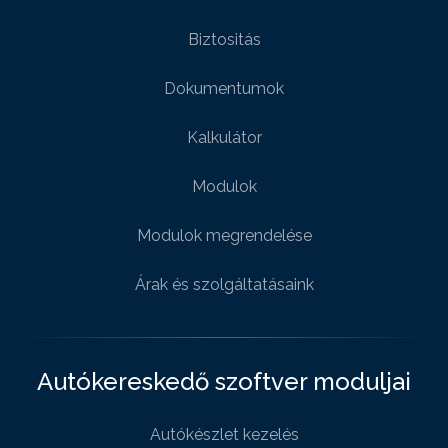
Biztositás
Dokumentumok
Kalkulátor
Modulok
Modulok megrendelése
Árak és szolgáltatásaink
Autókereskedő szoftver moduljai
Autókészlet kezelés