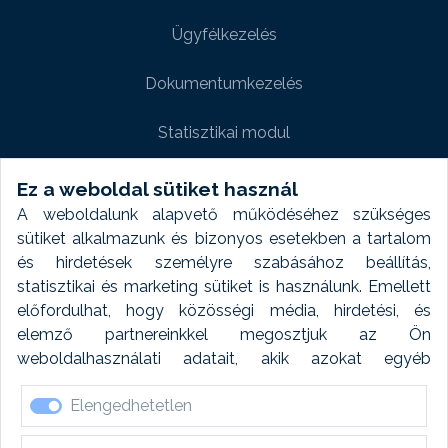
Ügyfélkezelés
Dokumentumkezelés
Statisztikai modul
Weboldal modul
Ez a weboldal sütiket használ
A weboldalunk alapvető működéséhez szükséges
Fényképtár extra modul
sütiket alkalmazunk és bizonyos esetekben a tartalom
és hirdetések személyre szabásához beállítás,
Autómosó modul
statisztikai és marketing sütiket is használunk. Emellett
előfordulhat, hogy közösségi média, hirdetési, és
Feladatütemezés
elemző partnereinkkel megosztjuk az Ön
weboldalhasználati adatait, akik azokat egyéb
Készletfinanszírozás
forrásokból gyűjtött adatokkal kombinálhatják. A sütik
Elengedhetetlen
elfogadásával kapcsolatosan naplózást végzünk és
ezen adatokat 6 hónap után automatikusan töröljük. A