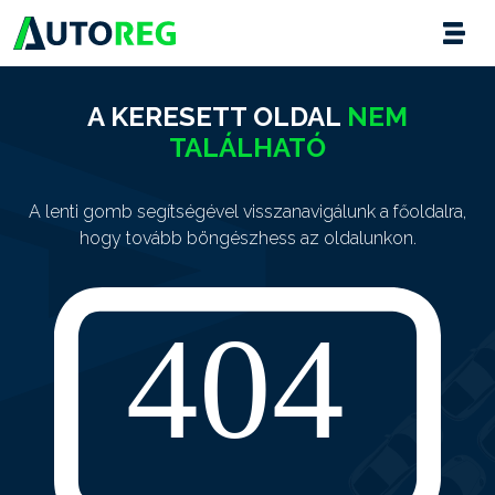
A KERESETT OLDAL
NEM
TALÁLHATÓ
A lenti gomb segítségével visszanavigálunk a főoldalra,
hogy tovább böngészhess az oldalunkon.