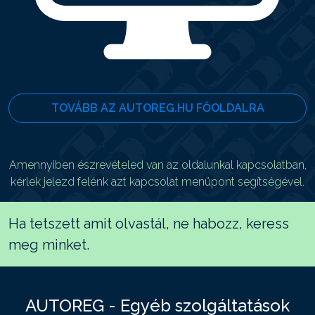
TOVÁBB AZ AUTOREG.HU FŐOLDALRA
Amennyiben észrevételed van az oldalunkal kapcsolatban,
kérlek jelezd felénk azt kapcsolat menüpont segítségével.
Ha tetszett amit olvastál, ne habozz, keress
meg minket.
AUTOREG - Egyéb szolgáltatások