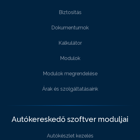
Biztositás
Dokumentumok
Kalkulátor
Modulok
Modulok megrendelése
Árak és szolgáltatásaink
Autókereskedő szoftver moduljai
Autókészlet kezelés