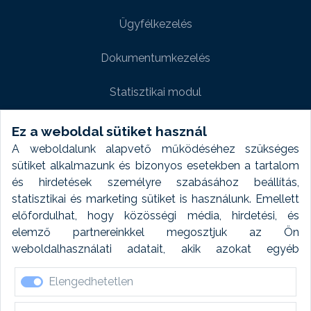
Ügyfélkezelés
Dokumentumkezelés
Statisztikai modul
Weboldal modul
Ez a weboldal sütiket használ
A weboldalunk alapvető működéséhez szükséges
Fényképtár extra modul
sütiket alkalmazunk és bizonyos esetekben a tartalom
és hirdetések személyre szabásához beállítás,
Autómosó modul
statisztikai és marketing sütiket is használunk. Emellett
előfordulhat, hogy közösségi média, hirdetési, és
Feladatütemezés
elemző partnereinkkel megosztjuk az Ön
weboldalhasználati adatait, akik azokat egyéb
Készletfinanszírozás
forrásokból gyűjtött adatokkal kombinálhatják. A sütik
Elengedhetetlen
elfogadásával kapcsolatosan naplózást végzünk és
ezen adatokat 6 hónap után automatikusan töröljük. A