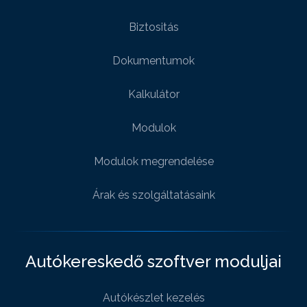
Biztositás
Dokumentumok
Kalkulátor
Modulok
Modulok megrendelése
Árak és szolgáltatásaink
Autókereskedő szoftver moduljai
Autókészlet kezelés