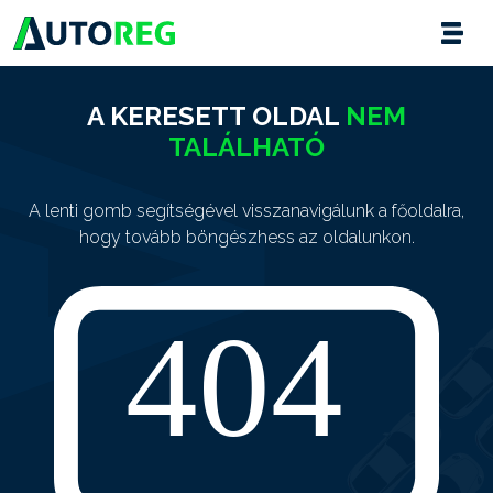
A KERESETT OLDAL
NEM
TALÁLHATÓ
A lenti gomb segítségével visszanavigálunk a főoldalra,
hogy tovább böngészhess az oldalunkon.