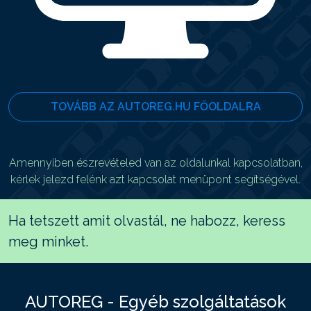
TOVÁBB AZ AUTOREG.HU FŐOLDALRA
Amennyiben észrevételed van az oldalunkal kapcsolatban,
kérlek jelezd felénk azt kapcsolat menüpont segítségével.
Ha tetszett amit olvastál, ne habozz, keress
meg minket.
AUTOREG - Egyéb szolgáltatások