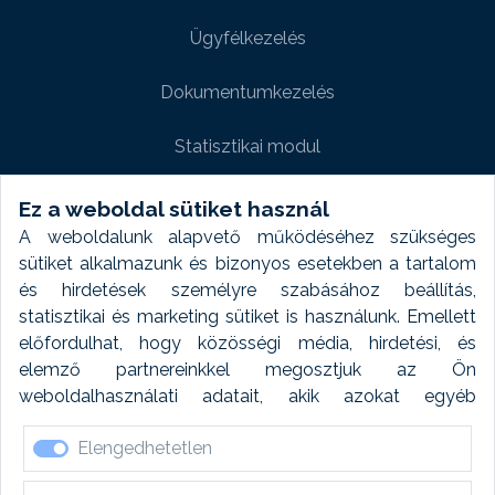
Ügyfélkezelés
Dokumentumkezelés
Statisztikai modul
Weboldal modul
Ez a weboldal sütiket használ
A weboldalunk alapvető működéséhez szükséges
Fényképtár extra modul
sütiket alkalmazunk és bizonyos esetekben a tartalom
és hirdetések személyre szabásához beállítás,
Autómosó modul
statisztikai és marketing sütiket is használunk. Emellett
előfordulhat, hogy közösségi média, hirdetési, és
Feladatütemezés
elemző partnereinkkel megosztjuk az Ön
weboldalhasználati adatait, akik azokat egyéb
Készletfinanszírozás
forrásokból gyűjtött adatokkal kombinálhatják. A sütik
Elengedhetetlen
elfogadásával kapcsolatosan naplózást végzünk és
ezen adatokat 6 hónap után automatikusan töröljük. A