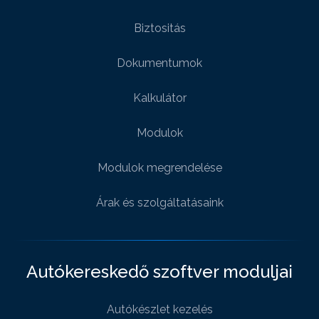
Biztositás
Dokumentumok
Kalkulátor
Modulok
Modulok megrendelése
Árak és szolgáltatásaink
Autókereskedő szoftver moduljai
Autókészlet kezelés