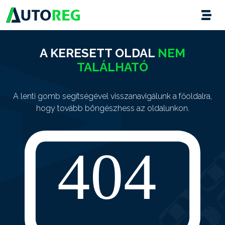
A KERESETT OLDAL
NEM
TALÁLHATÓ
A lenti gomb segítségével visszanavigálunk a főoldalra,
hogy tovább böngészhess az oldalunkon.