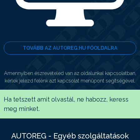
TOVÁBB AZ AUTOREG.HU FŐOLDALRA
Amennyiben észrevételed van az oldalunkal kapcsolatban,
kérlek jelezd felénk azt kapcsolat menüpont segítségével.
Ha tetszett amit olvastál, ne habozz, keress
meg minket.
AUTOREG - Egyéb szolgáltatások