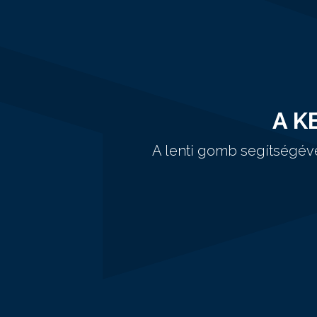
A K
A lenti gomb segítségév