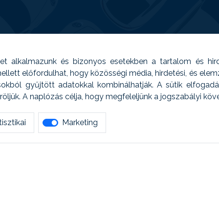
t alkalmazunk és bizonyos esetekben a tartalom és hir
 Emellett előfordulhat, hogy közösségi média, hirdetési, és el
sokból gyűjtött adatokkal kombinálhatják. A sütik elfogad
ljük. A naplózás célja, hogy megfeleljünk a jogszabályi kö
isztikai
Marketing
tetszett amit olvastál, ne habozz, keress meg min
AUTOREG - Egyéb szolgáltatások