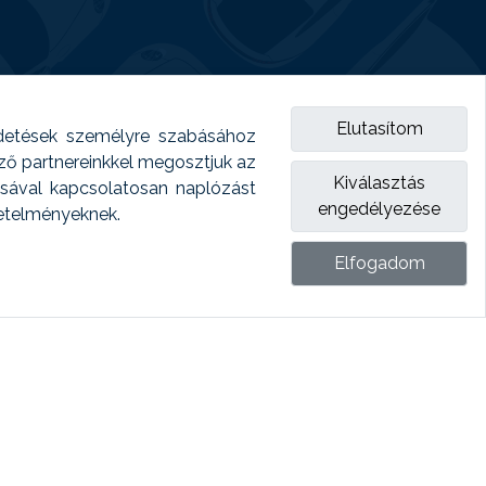
Elutasítom
detések személyre szabásához
emző partnereinkkel megosztjuk az
Kiválasztás
ásával kapcsolatosan naplózást
engedélyezése
vetelményeknek.
Elfogadom
ket.