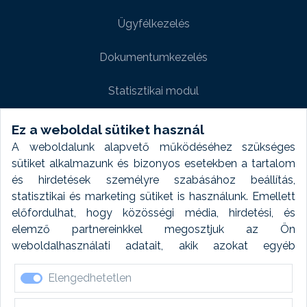
Ügyfélkezelés
Dokumentumkezelés
Statisztikai modul
Weboldal modul
Ez a weboldal sütiket használ
A weboldalunk alapvető működéséhez szükséges
Fényképtár extra modul
sütiket alkalmazunk és bizonyos esetekben a tartalom
és hirdetések személyre szabásához beállítás,
Autómosó modul
statisztikai és marketing sütiket is használunk. Emellett
előfordulhat, hogy közösségi média, hirdetési, és
Feladatütemezés
elemző partnereinkkel megosztjuk az Ön
weboldalhasználati adatait, akik azokat egyéb
Készletfinanszírozás
forrásokból gyűjtött adatokkal kombinálhatják. A sütik
Elengedhetetlen
elfogadásával kapcsolatosan naplózást végzünk és
ezen adatokat 6 hónap után automatikusan töröljük. A