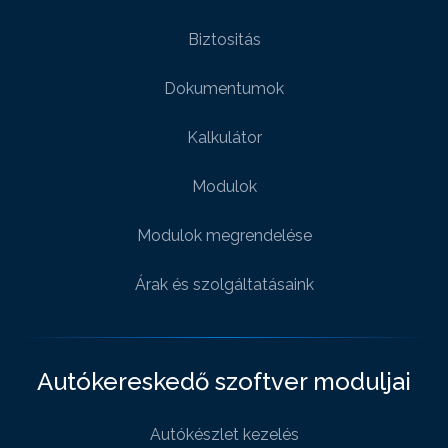
Biztositás
Dokumentumok
Kalkulátor
Modulok
Modulok megrendelése
Árak és szolgáltatásaink
Autókereskedő szoftver moduljai
Autókészlet kezelés