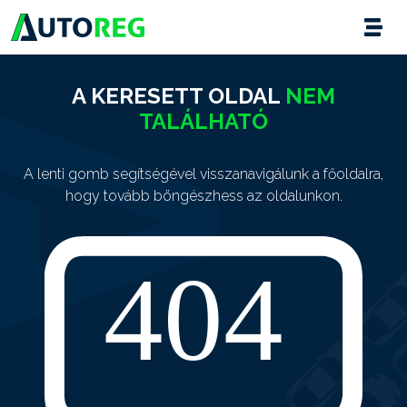
A KERESETT OLDAL
NEM
TALÁLHATÓ
A lenti gomb segítségével visszanavigálunk a főoldalra,
hogy tovább böngészhess az oldalunkon.