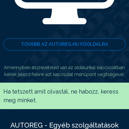
TOVÁBB AZ AUTOREG.HU FŐOLDALRA
Amennyiben észrevételed van az oldalunkal kapcsolatban,
kérlek jelezd felénk azt kapcsolat menüpont segítségével.
Ha tetszett amit olvastál, ne habozz, keress
meg minket.
AUTOREG - Egyéb szolgáltatások