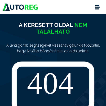
A KERESETT OLDAL
NEM
TALÁLHATÓ
A lenti gomb segítségével visszanavigálunk a főoldalra,
hogy tovább böngészhess az oldalunkon.