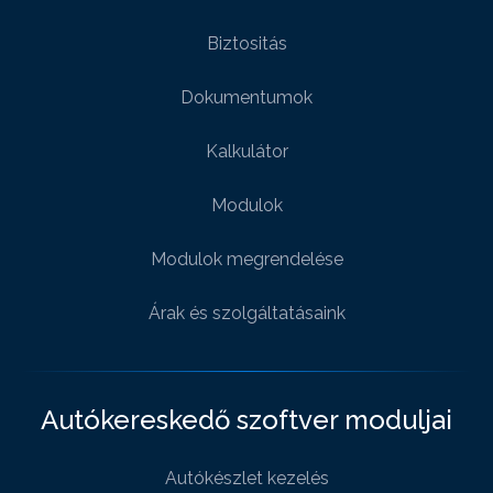
Biztositás
Dokumentumok
Kalkulátor
Modulok
Modulok megrendelése
Árak és szolgáltatásaink
Autókereskedő szoftver moduljai
Autókészlet kezelés