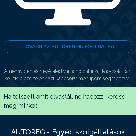
TOVÁBB AZ AUTOREG.HU FŐOLDALRA
Amennyiben észrevételed van az oldalunkal kapcsolatban,
kérlek jelezd felénk azt kapcsolat menüpont segítségével.
Ha tetszett amit olvastál, ne habozz, keress
meg minket.
AUTOREG - Egyéb szolgáltatások