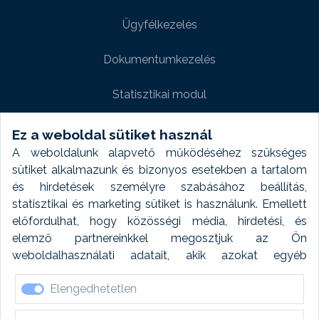
Ügyfélkezelés
Dokumentumkezelés
Statisztikai modul
Weboldal modul
Ez a weboldal sütiket használ
A weboldalunk alapvető működéséhez szükséges
Fényképtár extra modul
sütiket alkalmazunk és bizonyos esetekben a tartalom
és hirdetések személyre szabásához beállítás,
Autómosó modul
statisztikai és marketing sütiket is használunk. Emellett
előfordulhat, hogy közösségi média, hirdetési, és
Feladatütemezés
elemző partnereinkkel megosztjuk az Ön
weboldalhasználati adatait, akik azokat egyéb
Készletfinanszírozás
forrásokból gyűjtött adatokkal kombinálhatják. A sütik
Elengedhetetlen
elfogadásával kapcsolatosan naplózást végzünk és
ezen adatokat 6 hónap után automatikusan töröljük. A