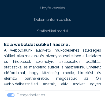
Ügyfélkezelés
Dokumentumkezelés
Statisztikai modul
Weboldal modul
Ez a weboldal sütiket használ
A weboldalunk alapvető működéséhez szükséges
Fényképtár extra modul
sütiket alkalmazunk és bizonyos esetekben a tartalom
és hirdetések személyre szabásához beállítás,
Autómosó modul
statisztikai és marketing sütiket is használunk. Emellett
előfordulhat, hogy közösségi média, hirdetési, és
Feladatütemezés
elemző partnereinkkel megosztjuk az Ön
weboldalhasználati adatait, akik azokat egyéb
Készletfinanszírozás
forrásokból gyűjtött adatokkal kombinálhatják. A sütik
Elengedhetetlen
elfogadásával kapcsolatosan naplózást végzünk és
ezen adatokat 6 hónap után automatikusan töröljük. A