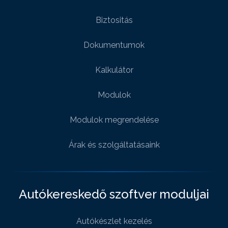
Biztositás
Dokumentumok
Kalkulátor
Modulok
Modulok megrendelése
Árak és szolgáltatásaink
Autókereskedő szoftver moduljai
Autókészlet kezelés