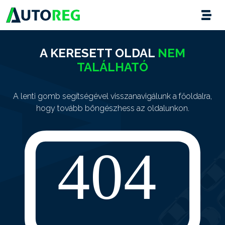
A KERESETT OLDAL
NEM
TALÁLHATÓ
A lenti gomb segítségével visszanavigálunk a főoldalra,
hogy tovább böngészhess az oldalunkon.