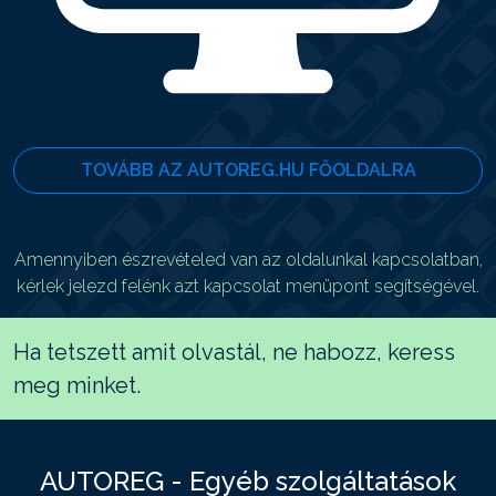
TOVÁBB AZ AUTOREG.HU FŐOLDALRA
Amennyiben észrevételed van az oldalunkal kapcsolatban,
kérlek jelezd felénk azt kapcsolat menüpont segítségével.
Ha tetszett amit olvastál, ne habozz, keress
meg minket.
AUTOREG - Egyéb szolgáltatások