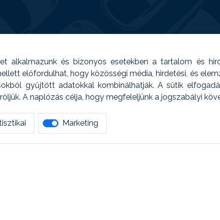
t alkalmazunk és bizonyos esetekben a tartalom és hir
 Emellett előfordulhat, hogy közösségi média, hirdetési, és el
sokból gyűjtött adatokkal kombinálhatják. A sütik elfogad
ljük. A naplózás célja, hogy megfeleljünk a jogszabályi kö
isztikai
Marketing
tetszett amit olvastál, ne habozz, keress meg min
AUTOREG - Egyéb szolgáltatások