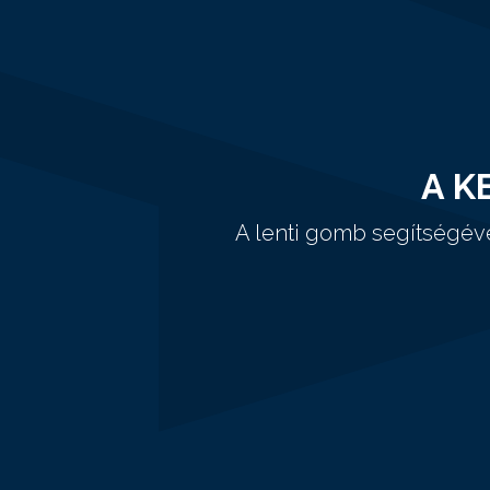
A K
A lenti gomb segítségév