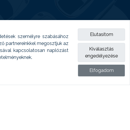
Elutasítom
detések személyre szabásához
emző partnereinkkel megosztjuk az
Kiválasztás
ásával kapcsolatosan naplózást
engedélyezése
vetelményeknek.
Elfogadom
ket.