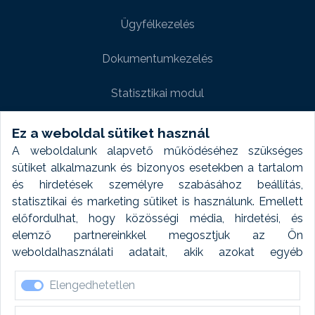
Ügyfélkezelés
Dokumentumkezelés
Statisztikai modul
Weboldal modul
Ez a weboldal sütiket használ
A weboldalunk alapvető működéséhez szükséges
Fényképtár extra modul
sütiket alkalmazunk és bizonyos esetekben a tartalom
és hirdetések személyre szabásához beállítás,
Autómosó modul
statisztikai és marketing sütiket is használunk. Emellett
előfordulhat, hogy közösségi média, hirdetési, és
Feladatütemezés
elemző partnereinkkel megosztjuk az Ön
weboldalhasználati adatait, akik azokat egyéb
Készletfinanszírozás
forrásokból gyűjtött adatokkal kombinálhatják. A sütik
Elengedhetetlen
elfogadásával kapcsolatosan naplózást végzünk és
ezen adatokat 6 hónap után automatikusan töröljük. A