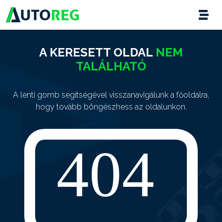
A KERESETT OLDAL
NEM
TALÁLHATÓ
A lenti gomb segítségével visszanavigálunk a főoldalra,
hogy tovább böngészhess az oldalunkon.