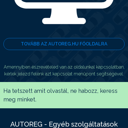
TOVÁBB AZ AUTOREG.HU FŐOLDALRA
Amennyiben észrevételed van az oldalunkal kapcsolatban,
kérlek jelezd felénk azt kapcsolat menüpont segítségével.
Ha tetszett amit olvastál, ne habozz, keress
meg minket.
AUTOREG - Egyéb szolgáltatások