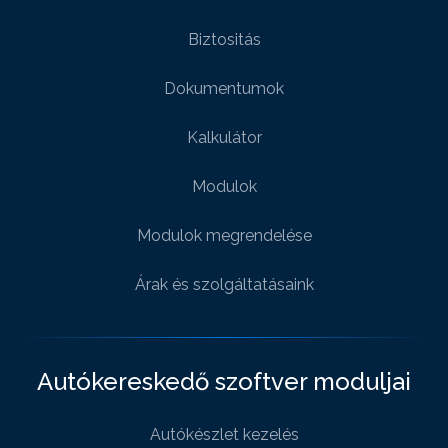
Biztositás
Dokumentumok
Kalkulátor
Modulok
Modulok megrendelése
Árak és szolgáltatásaink
Autókereskedő szoftver moduljai
Autókészlet kezelés