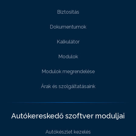
Biztositás
Dokumentumok
Kalkulátor
Modulok
Modulok megrendelése
Árak és szolgáltatásaink
Autókereskedő szoftver moduljai
Autókészlet kezelés