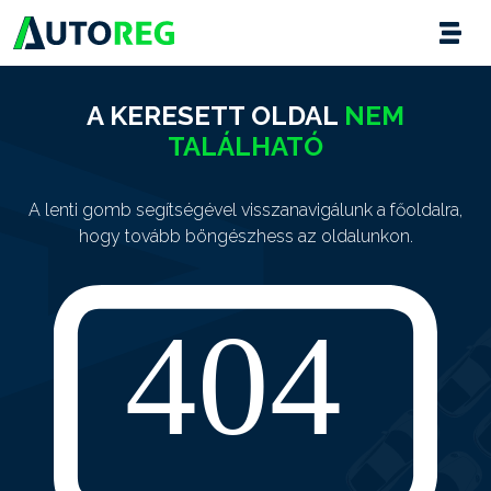
A KERESETT OLDAL
NEM
TALÁLHATÓ
A lenti gomb segítségével visszanavigálunk a főoldalra,
hogy tovább böngészhess az oldalunkon.