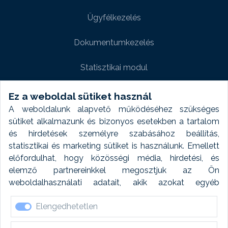
Ügyfélkezelés
Dokumentumkezelés
Statisztikai modul
Weboldal modul
Ez a weboldal sütiket használ
A weboldalunk alapvető működéséhez szükséges
Fényképtár extra modul
sütiket alkalmazunk és bizonyos esetekben a tartalom
és hirdetések személyre szabásához beállítás,
Autómosó modul
statisztikai és marketing sütiket is használunk. Emellett
előfordulhat, hogy közösségi média, hirdetési, és
Feladatütemezés
elemző partnereinkkel megosztjuk az Ön
weboldalhasználati adatait, akik azokat egyéb
Készletfinanszírozás
forrásokból gyűjtött adatokkal kombinálhatják. A sütik
Elengedhetetlen
elfogadásával kapcsolatosan naplózást végzünk és
ezen adatokat 6 hónap után automatikusan töröljük. A