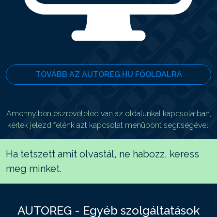
TOVÁBB AZ AUTOREG.HU FŐOLDALRA
Amennyiben észrevételed van az oldalunkal kapcsolatban,
kérlek jelezd felénk azt kapcsolat menüpont segítségével.
Ha tetszett amit olvastál, ne habozz, keress
meg minket.
AUTOREG - Egyéb szolgáltatások